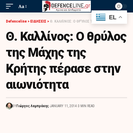
Aa
EL
Defenceline
>
ΕΙΔΗΣΕΙΣ
>
Θ. ΚΑΛΛΊΝΟΣ: Ο ΘΡΎΛΟΣ ΤΗΣ ΜΆΧΗΣ ΤΗΣ ΚΡΉΤΗΣ ΠΈΡΑΣΕ ΣΤΗΝ ΑΙΩΝΙΌΤΗΤΑ
Θ. Καλλίνος: Ο θρύλος
της Μάχης της
Κρήτης πέρασε στην
αιωνιότητα
BY
Γιώργος Λαμπράκης
JANUARY 11, 2014
3 MIN READ