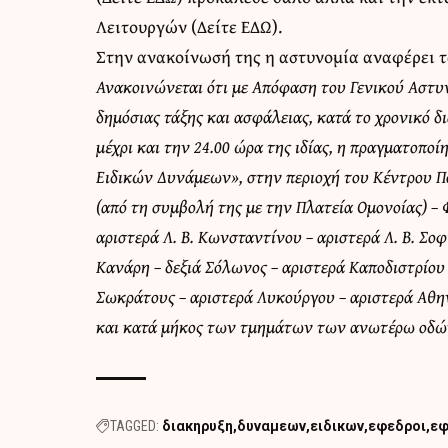
Λειτουργών (
Δείτε ΕΔΩ
).
Στην ανακοίνωσή της η αστυνομία αναφέρει τ
Ανακοινώνεται ότι με Απόφαση του Γενικού Αστυν
δημόσιας τάξης και ασφάλειας, κατά το χρονικό 
μέχρι και την 24.00 ώρα της ιδίας, η πραγματοπ
Ειδικών Δυνάμεων», στην περιοχή του Κέντρου Πό
(από τη συμβολή της με την Πλατεία Ομονοίας) – Φ
αριστερά Λ. Β. Κωνσταντίνου – αριστερά Λ. Β. Σοφ
Κανάρη – δεξιά Σόλωνος – αριστερά Καποδιστρίου 
Σωκράτους – αριστερά Λυκούργου – αριστερά Αθην
και κατά μήκος των τμημάτων των ανωτέρω οδών 
TAGGED:
διακηρυξη
δυναμεων
ειδικων
εφεδροι
ε