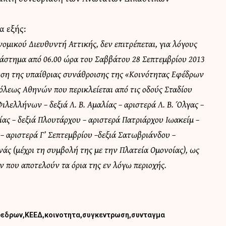
α εξής:
ομικού Διευθυντή Αττικής, δεν επιτρέπεται, για λόγους
διάστημα από 06.00 ώρα του Σαββάτου 28 Σεπτεμβρίου 2013
οίηση της υπαίθριας συνάθροισης της «Κοινότητας Εφέδρων
λεως Αθηνών που περικλείεται από τις οδούς Σταδίου
ιλελλήνων – δεξιά Λ. Β. Αμαλίας – αριστερά Λ. Β. Όλγας –
ίας – δεξιά Πλουτάρχου – αριστερά Πατριάρχου Ιωακείμ –
– αριστερά Γ’ Σεπτεμβρίου –δεξιά Σατωβριάνδου –
άς (μέχρι τη συμβολή της με την Πλατεία Ομονοίας), ως
που αποτελούν τα όρια της εν λόγω περιοχής.
φεδρων
ΚΕΕΔ
κοινοτητα
συγκεντρωση
συνταγμα