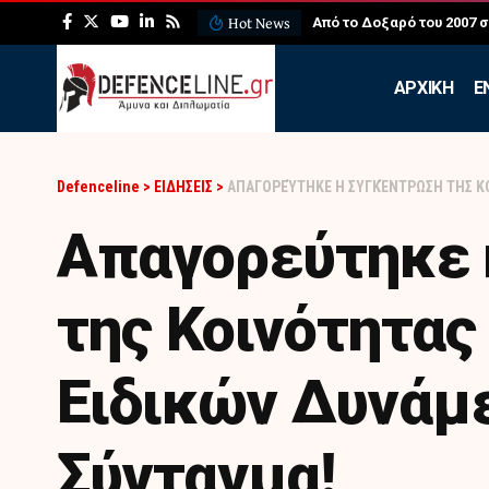
Hot News
ΛΕΦΕΔ: Η εντυπωσιακή ά
APXIKH
Ε
Defenceline
>
ΕΙΔΗΣΕΙΣ
>
ΑΠΑΓΟΡΕΎΤΗΚΕ Η ΣΥΓΚΈΝΤΡΩΣΗ ΤΗΣ Κ
Απαγορεύτηκε 
της Κοινότητα
Ειδικών Δυνάμ
Σύνταγμα!