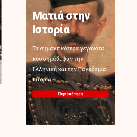
Ματιά στην
Ιστορία
Τα σημαντικότερα γεγονότα
που σημάδεψαν την
Ελληνική και την Παγκόσμια
Ιστορία
Περισσότερα