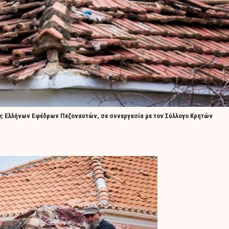
ς Ελλήνων Εφέδρων Πεζοναυτών, σε συνεργασία με τον Σύλλογο Κρητών