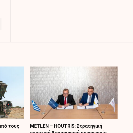
από τους
METLEN – HOUTRIS: Στρατηγική
αμυντική βιομηχανική συνεργασία