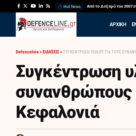
Hot News
ΛΕΦΕΔ: Η εντυπωσιακή ά
APXIKH
Ε
Defenceline
>
ΕΙΔΗΣΕΙΣ
>
ΣΥΓΚΈΝΤΡΩΣΗ ΥΛΙΚΟΎ ΓΙΑ ΤΟΥΣ ΣΥΝΑ
Συγκέντρωση υλ
συνανθρώπους 
Κεφαλονιά