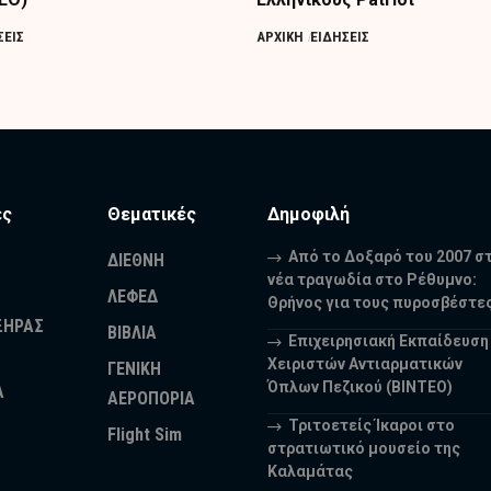
ΣΕΙΣ
ΑΡΧΙΚΗ
ΕΙΔΗΣΕΙΣ
ες
Θεματικές
Δημοφιλή
Από το Δοξαρό του 2007 σ
ΔΙΕΘΝΗ
νέα τραγωδία στο Ρέθυμνο:
ΛΕΦΕΔ
Θρήνος για τους πυροσβέστε
ΞΗΡΑΣ
ΒΙΒΛΙΑ
Επιχειρησιακή Εκπαίδευση
Χειριστών Αντιαρματικών
ΓΕΝΙΚΗ
Όπλων Πεζικού (ΒΙΝΤΕΟ)
Α
ΑΕΡΟΠΟΡΙΑ
Τριτοετείς Ίκαροι στο
Flight Sim
στρατιωτικό μουσείο της
Καλαμάτας