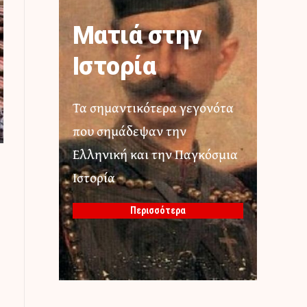
Ματιά στην
Ιστορία
Τα σημαντικότερα γεγονότα
που σημάδεψαν την
Ελληνική και την Παγκόσμια
Ιστορία
Περισσότερα