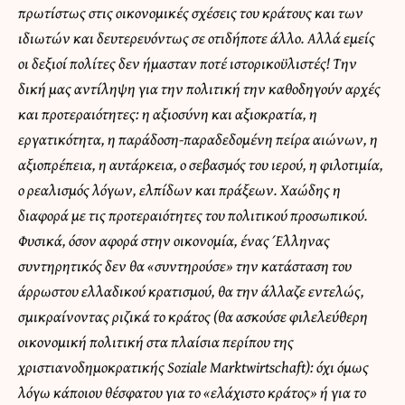
πρωτίστως στις οικονομικές σχέσεις του κράτους και των
ιδιωτών και δευτερευόντως σε οτιδήποτε άλλο. Αλλά εμείς
οι δεξιοί πολίτες δεν ήμασταν ποτέ ιστορικοϋλιστές! Την
δική μας αντίληψη για την πολιτική την καθοδηγούν αρχές
και προτεραιότητες: η αξιοσύνη και αξιοκρατία, η
εργατικότητα, η παράδοση-παραδεδομένη πείρα αιώνων, η
αξιοπρέπεια, η αυτάρκεια, ο σεβασμός του ιερού, η φιλοτιμία,
ο ρεαλισμός λόγων, ελπίδων και πράξεων. Χαώδης η
διαφορά με τις προτεραιότητες του πολιτικού προσωπικού.
Φυσικά, όσον αφορά στην οικονομία, ένας Έλληνας
συντηρητικός δεν θα «συντηρούσε» την κατάσταση του
άρρωστου ελλαδικού κρατισμού, θα την άλλαζε εντελώς,
σμικραίνοντας ριζικά το κράτος (θα ασκούσε φιλελεύθερη
οικονομική πολιτική στα πλαίσια περίπου της
χριστιανοδημοκρατικής Soziale Marktwirtschaft): όχι όμως
λόγω κάποιου θέσφατου για το «ελάχιστο κράτος» ή για το