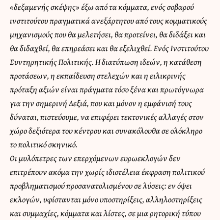
«δεξαμενής σκέψης» έξω από τα κόμματα, ενός σοβαρού
ινστιτούτου πραγματικά ανεξάρτητου από τους κομματικούς
μηχανισμούς που θα μελετήσει, θα προτείνει, θα διδάξει και
θα διδαχθεί, θα επηρεάσει και θα εξελιχθεί. Ενός Ινστιτούτου
Συντηρητικής Πολιτικής. Η διατύπωση ιδεών, η κατάθεση
προτάσεων, η εκπαίδευση στελεχών και η ειλικρινής
πρόταξη αξιών είναι πράγματα τόσο ξένα και πρωτόγνωρα
για την σημερινή Δεξιά, που και μόνον η εμφάνισή τους
δύναται, πιστεύουμε, να επιφέρει τεκτονικές αλλαγές στον
χώρο δεξιότερα του κέντρου και συνακόλουθα σε ολόκληρο
το πολιτικό σκηνικό.
Οι μυλόπετρες των επερχόμενων ευρωεκλογών δεν
επιτρέπουν ακόμα την χωρίς ιδιοτέλεια έκφραση πολιτικού
προβληματισμού προσανατολισμένου σε λύσεις: εν όψει
εκλογών, υφίστανται μόνο υποστηρίξεις, αλληλοστηρίξεις
και συμμαχίες, κόμματα και λίστες, σε μια ρητορική τύπου