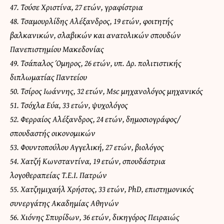
47. Τούσε Χριστίνα, 27 ετών, γραφίστρια
48. Τσαμουρλίδης Αλέξανδρος, 19 ετών, φοιτητής
βαλκανικών, σλαβικών και ανατολικών σπουδών
Πανεπιστημίου Μακεδονίας
49. Τσάπαλος Όμηρος, 26 ετών, υπ. Δρ. πολιτιστικής
διπλωματίας Παντείου
50. Τσίρος Ιωάννης, 32 ετών, Msc μηχανολόγος μηχανικός
51. Τσόχλα Εύα, 33 ετών, ψυχολόγος
52. Φερραίος Αλέξανδρος, 24 ετών, δημοσιογράφος/
σπουδαστής οικονομικών
53. Φουντοπούλου Αγγελική, 27 ετών, βιολόγος
54. Χατζή Κωνσταντίνα, 19 ετών, σπουδάστρια
λογοθεραπείας T.E.I. Πατρών
55. Χατζημιχαήλ Χρήστος, 33 ετών, PhD, επιστημονικός
συνεργάτης Ακαδημίας Αθηνών
56. Χιόνης Σπυρίδων, 36 ετών, δικηγόρος Πειραιώς