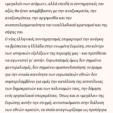
«μεγαλείο των ατόμων», αλλά επειδή οι συντηρητικές του
αξίες θα ήταν ασυμβίβαστες με την αναξιοκρατία, την
αναξιοπρέπεια, την αργομισθία και την
αναποτελεσματικότητα του νεοελλαδικού κρατισμού και της
σήψης του.
Ο νέος ελληνικός συντηρητισμός επιμαρτυρεί την ανάγκη
να βρίσκεται η Ελλάδα στην ενωμένη Ευρώπη, στο κέντρο
των ιστορικών εξελίξεων της περιοχής μας – και προτίθεται
να αγωνιστεί γι’ αυτήν. Ευρωπαϊσμός όμως δεν σημαίνει
φεντεραλισμός, δεν σημαίνει ομοσπονδοποίηση: το όραμα
για την ενιαία κοινότητα των ευρωπαϊκών εθνών δεν
συμπεριλαμβάνει για εμάς την κατάλυση της αυτοτέλειας
των δημοκρατιών και των πολιτισμών τους, την δόμηση
ενός οργουελικού υπερκράτους. Όπως και οι «μεγάλοι» της
Ευρώπης αυτήν την στιγμή, αντιστεκόμαστε στην διάλυση
των εθνών-κρατών, τα οποία αναγνωρίζουμε ως προπύργια