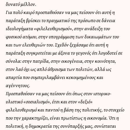
δυνατό μέλλον.
Για πολύ καιρό προσπαθούσαν να μας πείσουν ότι αυτή η
παράταξη βρίσκει το πραγματικό της πρόσωπο σε δάνεια
ιδεολογήματα «φιλελευθερισμού», στην ανάδειξη του
φυσικού ατόμου, στην υπογράμμιση των δικαιωμάτων του
και των ελευθεριών του. Σχεδόν ξεχάσαμε ότι αυτή η
παράταξη συγκροτείται με άξονα το γεγονός ότι λογοδοτεί σε
σύνολα: στην πατρίδα, στην οικογένεια, στην κοινότητα,
στον λαό όχι ως απλό άθροισμα των πολιτών, αλλά ως
απαρτία που συμπεριλαμβάνει κεκοιμημένους και
αγέννητους.
Προσπαθούσαν να μας πείσουν ότι όπως στον ιστορικο-
υλιστικό «σοσιαλισμό», έτσι και στον «δεξιό»
φιλελευθερισμό και παντού η βάση της πολιτικής, το στοιχείο
που την χαρακτηρίζει, είναι πρωτίστως η οικονομία. Ότι η
πολιτική, η δημοκρατία της συνύπαρξής μας, συνίσταται