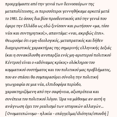
προερχόμαστε από την γενιά των δεινοσαύρων της
μεταπολίτευσης, οι περισσότεροι γεννηθήκαμε αρκετά μετά
το 1981. Σε όσους δια βίου προοδευτικούς από την γενιά που
έφερε την Ελλάδα ως εδώ ξινίσουν και ρωτήσουν «μα, τόσο
νέοι και συντηρητικοί;», απαντάμε: «ναι, ακριβώς έτσι».
Θεωρούμε ότι ο μη-ιδεολογικός, μεταπρατικός και δήθεν
διαχειριστικός χαρακτήρας της σημερινής ελληνικής Δεξιάς
(και η συνακόλουθη ανυπαρξία ενός μη-αριστερού πολιτικού
Κέντρου) είναι ο «αδύναμος κρίκος» ολόκληρου του
κομματικού συστήματος και του πολιτικού μας προβλήματος,
που αν σπάσει θα συμπαρασύρει σύνολη την πολιτική
γεωγραφία σε μια νέα, ελπιδοφόρα περίοδο,
χαρακτηριζόμενη από την σαφήνεια, αξιοπρέπεια και
συνέπεια του πολιτικού λόγου. Ώρα να μάθουμε αν αυτή η
ανάγνωση έχει τον ρεαλισμό των ιστορικών αλλαγών…
[ Ονοματεπώνυμο – ηλικία – επάγγελμα/ιδιότητα/σπουδή ]