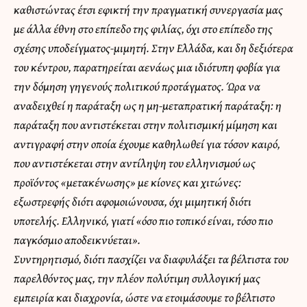
καθιστώντας έτσι εφικτή την πραγματική συνεργασία μας
με άλλα έθνη στο επίπεδο της φιλίας, όχι στο επίπεδο της
σχέσης υποδείγματος-μιμητή. Στην Ελλάδα, και δη δεξιότερα
του κέντρου, παρατηρείται αενάως μια ιδιότυπη φοβία για
την δόμηση γηγενούς πολιτικού προτάγματος. Ώρα να
αναδειχθεί η παράταξη ως η μη-μεταπρατική παράταξη: η
παράταξη που αντιστέκεται στην πολιτισμική μίμηση και
αντιγραφή στην οποία έχουμε καθηλωθεί για τόσον καιρό,
που αντιστέκεται στην αντίληψη του ελληνισμού ως
προϊόντος «μετακένωσης» με κίονες και χιτώνες:
εξωστρεφής διότι αφομοιώνουσα, όχι μιμητική διότι
υποτελής. Ελληνικό, γιατί «όσο πιο τοπικό είναι, τόσο πιο
παγκόσμιο αποδεικνύεται».
Συντηρητισμό, διότι πασχίζει να διαφυλάξει τα βέλτιστα του
παρελθόντος μας, την πλέον πολύτιμη συλλογική μας
εμπειρία και διαχρονία, ώστε να ετοιμάσουμε το βέλτιστο