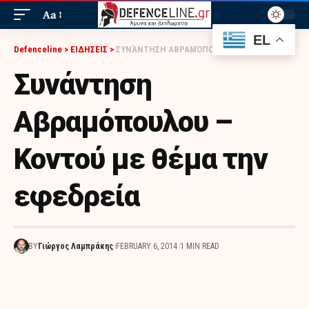
Aa
EL
Defenceline
>
ΕΙΔΗΣΕΙΣ
>
ΣΥΝΆΝΤΗΣΗ ΑΒΡΑΜΌΠΟΥΛΟΥ – ΚΟΝΤΟΎ ΜΕ ΘΈΜΑ ΤΗΝ ΕΦΕΔΡΕΊΑ
Συνάντηση
Αβραμόπουλου –
Κοντού με θέμα την
εφεδρεία
BY
Γιώργος Λαμπράκης
FEBRUARY 6, 2014
1 MIN READ