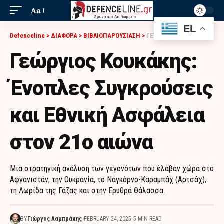
Aa
EL
Defenceline
>
ΔΙΑΦΟΡΑ
>
ΒΙΒΛΙΟΠΑΡΟΥΣΙΑΣΗ
>
ΓΕΏΡΓΙΟΣ ΚΟΥΚΆΚΗΣ: ΈΝΟΠΛΕΣ ΣΥΓΚΡΟΎΣΕΙΣ ΚΑΙ ΕΘΝΙΚΉ ΑΣΦΆΛΕΙΑ ΣΤΟΝ 21Ο ΑΙΏΝΑ
Γεώργιος Κουκάκης:
Ένοπλες Συγκρούσεις
και Εθνική Ασφάλεια
στον 21ο αιώνα
Μια στρατηγική ανάλυση των γεγονότων που έλαβαν χώρα στο
Αφγανιστάν, την Ουκρανία, το Ναγκόρνο-Καραμπάχ (Αρτσάχ),
τη Λωρίδα της Γάζας και στην Ερυθρά Θάλασσα.
BY
Γιώργος Λαμπράκης
FEBRUARY 24, 2025
5 MIN READ