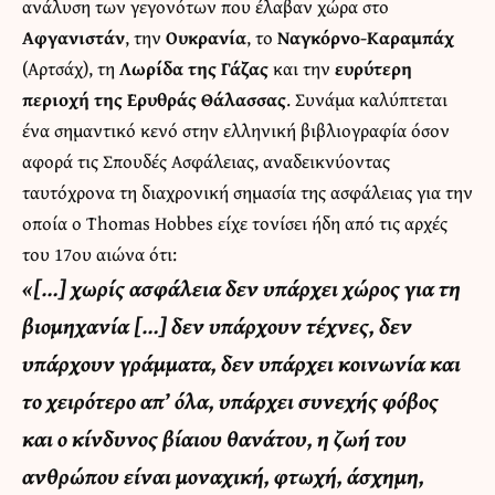
ανάλυση των γεγονότων που έλαβαν χώρα στο
Αφγανιστάν
, την
Ουκρανία
, το
Ναγκόρνο-Καραμπάχ
(Αρτσάχ), τη
Λωρίδα της Γάζας
και την
ευρύτερη
περιοχή της Ερυθράς Θάλασσας
. Συνάμα καλύπτεται
ένα σημαντικό κενό στην ελληνική βιβλιογραφία όσον
αφορά τις Σπουδές Ασφάλειας, αναδεικνύοντας
ταυτόχρονα τη διαχρονική σημασία της ασφάλειας για την
οποία ο Thomas Hobbes είχε τονίσει ήδη από τις αρχές
του 17ου αιώνα ότι:
«[…] χωρίς ασφάλεια δεν υπάρχει χώρος για τη
βιομηχανία […] δεν υπάρχουν τέχνες, δεν
υπάρχουν γράμματα, δεν υπάρχει κοινωνία και
το χειρότερο απ’ όλα, υπάρχει συνεχής φόβος
και ο κίνδυνος βίαιου θανάτου, η ζωή του
ανθρώπου είναι μοναχική, φτωχή, άσχημη,