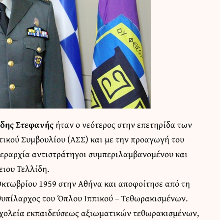
άδης Στεφανής
ήταν ο νεότερος στην επετηρίδα των
ικού Συμβουλίου (ΑΣΣ) και με την προαγωγή του
ιεραρχία αντιστράτηγοι συμπεριλαμβανομένου και
ιου Τελλίδη.
Οκτωβρίου 1959 στην Αθήνα και αποφοίτησε από τη
θυπίλαρχος του Όπλου Ιππικού – Τεθωρακισμένων.
σχολεία εκπαιδεύσεως αξιωματικών τεθωρακισμένων,