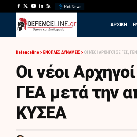
Hot News
ΛΕΦΕΔ: Η εντυπωσιακή ά
APXIKH
Ε
Defenceline
>
ΕΝΟΠΛΕΣ ΔΥΝΑΜΕΙΣ
>
OΙ ΝΈΟΙ ΑΡΧΗΓΟΊ ΣΕ ΓΕΣ, Γ
Oι νέοι Αρχηγοί
ΓΕΑ μετά την 
ΚΥΣΕΑ