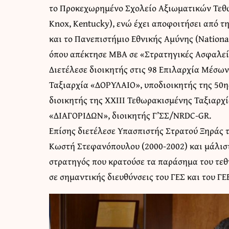
το Προκεχωρημένο Σχολείο Αξιωματικών Τεθω
Knox, Kentucky), ενώ έχει αποφοιτήσει από 
και το Πανεπιστήμιο Εθνικής Αμύνης (Nation
όπου απέκτησε MBA σε «Στρατηγικές Ασφαλεί
Διετέλεσε διοικητής στις 98 Επιλαρχία Μέσω
Ταξιαρχία «ΔΟΡΥΛΑΙΟ», υποδιοικητής της 50
διοικητής της XXIII Τεθωρακισμένης Ταξιαρχ
«ΔΙΑΓΟΡΙΔΩΝ», διοικητής Γ’ΣΣ/NRDC-GR.
Επίσης διετέλεσε Υπασπιστής Στρατού Ξηράς 
Κωστή Στεφανόπουλου (2000-2002) και μάλισ
στρατηγός που κρατούσε τα παράσημα του τεθ
σε σημαντικής διευθύνσεις του ΓΕΣ και του ΓΕ