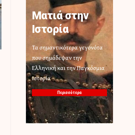
Ματιά στην
Ιστορία
Τα σημαντικότερα γεγονότα
που σημάδεψαν την
Ελληνική και την Παγκόσμια
Ιστορία
Περισσότερα