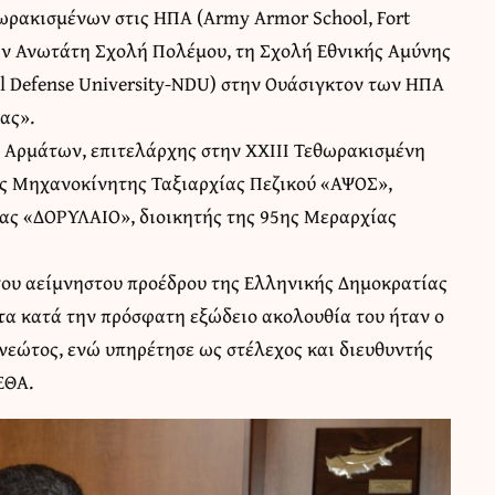
ρακισμένων στις ΗΠΑ (Army Armor School, Fort
την Ανωτάτη Σχολή Πολέμου, τη Σχολή Εθνικής Αμύνης
al Defense University-NDU) στην Ουάσιγκτον των ΗΠΑ
ας».
ν Αρμάτων, επιτελάρχης στην XXIII Τεθωρακισμένη
ης Μηχανοκίνητης Ταξιαρχίας Πεζικού «ΑΨΟΣ»,
ίας «ΔΟΡΥΛΑΙΟ», διοικητής της 95ης Μεραρχίας
του αείμνηστου προέδρου της Ελληνικής Δημοκρατίας
τα κατά την πρόσφατη εξώδειο ακολουθία του ήταν ο
νεώτος, ενώ υπηρέτησε ως στέλεχος και διευθυντής
ΕΘΑ.