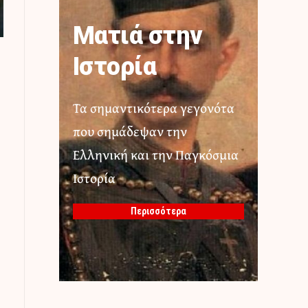
Ματιά στην
Ιστορία
Τα σημαντικότερα γεγονότα
που σημάδεψαν την
Ελληνική και την Παγκόσμια
Ιστορία
Περισσότερα