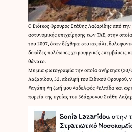
Ο Ειδικος Φρουρος Στάθης Λαζαρίδης από την
αστυνομικής επιχείρησης των ΤΑΕ, στην οποί
του 2007, όταν δέχθηκε στο κεφάλι, δολοφονικ
δεκάδες πολύωρες χειρουργικές επεμβάσεις κα
θάνατο.
Με μια φωτογραφία την οποία ανήρτησε (20/0
Λαζαρίδου, 32, αδελφή του Ειδικού Φρουρού, να
#αγάπη #η ζωή μου #αδελφός #ελπίδα και αφή
πορεία της υγείας του 36άχρονου Στάθη Λαζαρ