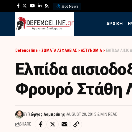
Hot News
ΛΕΦΕΔ: Η εντυπωσιακή ά
APXIKH
Ε
Defenceline
>
ΣΩΜΑΤΑ ΑΣΦΑΛΕΙΑΣ
>
ΑΣΤΥΝΟΜΙΑ
>
ΕΛΠΊΔΑ ΑΙΣΙΟ
Ελπίδα αισιοδοξ
Φρουρό Στάθη Λ
BY
Γιώργος Λαμπράκης
AUGUST 20, 2015
2 MIN READ
SHARE