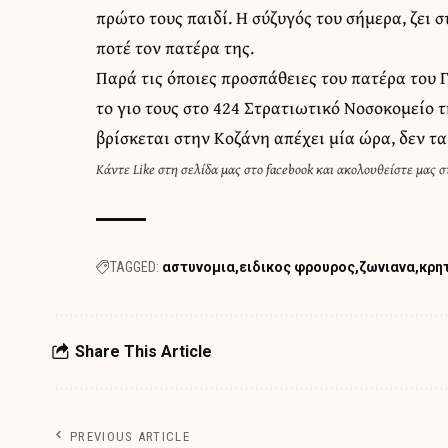
πρώτο τους παιδί. Η σύζυγός του σήμερα, ζει 
ποτέ τον πατέρα της.
Παρά τις όποιες προσπάθειες του πατέρα του 
το γιο τους στο 424 Στρατιωτικό Νοσοκομείο τ
βρίσκεται στην Κοζάνη απέχει μία ώρα, δεν τ
Κάντε
Like στη σελίδα μας στο facebook
και
ακολουθείστε μας στ
TAGGED:
αστυνομια
ειδικος φρουρος
ζωνιανα
κρη
Share This Article
PREVIOUS ARTICLE