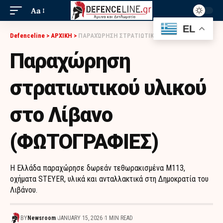
Aa
EL
Defenceline
>
ΑΡΧΙΚΗ
>
ΠΑΡΑΧΏΡΗΣΗ ΣΤΡΑΤΙΩΤΙΚΟΎ ΥΛΙΚΟΎ ΣΤΟ ΛΊΒΑΝΟ (ΦΩΤΟΓΡΑΦΙΕΣ)
Παραχώρηση
στρατιωτικού υλικού
στο Λίβανο
(ΦΩΤΟΓΡΑΦΙΕΣ)
Η Ελλάδα παραχώρησε δωρεάν τεθωρακισμένα Μ113,
οχήματα STEYER, υλικά και ανταλλακτικά στη Δημοκρατία του
Λιβάνου.
BY
Newsroom
JANUARY 15, 2026
1 MIN READ