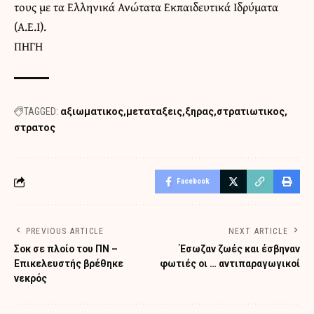
τους με τα Ελληνικά Ανώτατα Εκπαιδευτικά Ιδρύματα
(Α.Ε.Ι).
ΠΗΓΗ
TAGGED:
αξιωματικος
μεταταξεις
ξηρας
στρατιωτικος
στρατος
Facebook
PREVIOUS ARTICLE
NEXT ARTICLE
Σοκ σε πλοίο του ΠΝ –
Έσωζαν ζωές και έσβηναν
Επικελευστής βρέθηκε
φωτιές οι … αντιπαραγωγικοί
νεκρός