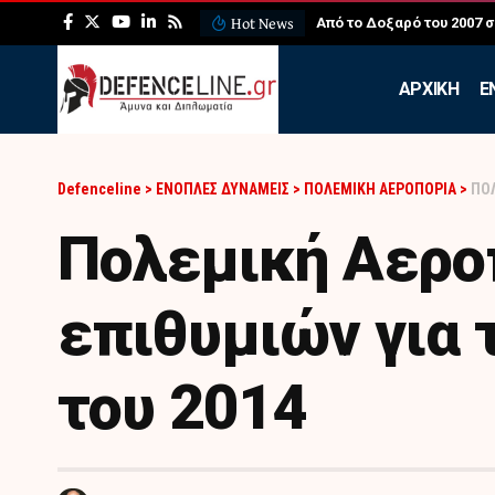
Hot News
ΛΕΦΕΔ: Η εντυπωσιακή ά
APXIKH
Ε
Defenceline
>
ΕΝΟΠΛΕΣ ΔΥΝΑΜΕΙΣ
>
ΠΟΛΕΜΙΚΗ ΑΕΡΟΠΟΡΙΑ
>
ΠΟΛ
Πολεμική Αερο
επιθυμιών για 
του 2014