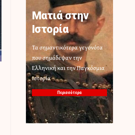
Ματιά στην
Ιστορία
Τα σημαντικότερα γεγονότα
που σημάδεψαν την
Ελληνική και την Παγκόσμια
Ιστορία
Περισσότερα