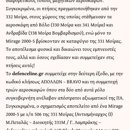
διαφορετικούς τύπους μαχητικών αεροσκαφών.
Συγκεκριμένα, οι πτήσεις πραγματοποιήθηκαν από την
332 Μοίρα, στους χώρους της οποίας στάθμευσαν τα
αεροσκάφη από Βόλο (330 Μοίρα και 341 Μοίρα) και
Ανδραβίδα (338 Μοίρα Βομβαρδισμού), ενώ μόνο το
Mirage 2000-5 βρίσκονταν σε καταφύγιο της 331 Μοίρας.
Το αποτέλεσμα φυσικά και δικαιώνει τους εμπνευστές
τους, αλλά και όσους σχεδίασαν και συμμετείχαν στις
πτήσεις αυτές!
Το
defenceline.gr
συμμετείχε στην δεύτερη έξοδο, με την
κωδικό κλήσεως ΑΠΟΛΛΩΝ – BRAVO και τη συμμετοχή
τριών αεροσκαφών όπου στα δύο από αυτά ρόλο
συγκυβερνήτη ανέλαβαν απόστρατοι αξιωματικοί της ΠΑ.
Συγκεκριμένα, ο σχηματισμός αποτελείτο από ένα Mirage
2000-5 με s/n 506 της 331 Μοίρας (Αντισμήναρχος (Ι)
Μ.Πεταλάς – Διοικητής 331Μ / Γ. Λαμπράκης –