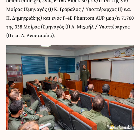
defenceline.gr), ενός F-16D Block 30 με s/n 144 της 330
Μοίρας (Σμηναγός (Ι) Κ. Γράβαλος / Υποπτέραρχος (Ι) ε.α.
Π. Δημητριάδης) και ενός F-4E Phantom AUP με s/n 71760
της 338 Μοίρας (Σμηναγός (Ι) A. Μιχαήλ / Υποπτέραρχος
(Ι) ε.α. Α. Αναστασίου).