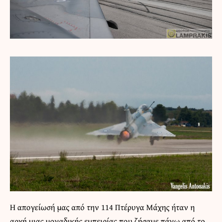
H απογείωσή μας από την 114 Πτέρυγα Μάχης ήταν η
αρχή μιας μοναδικής εμπειρίας που ζήσαμε πάνω από το