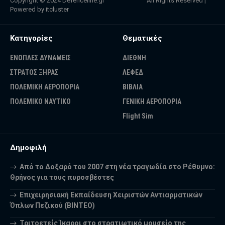
Copyright © 2024
Defenceline.gr
All Rights Reserved |
Powered by
itcluster
Κατηγορίες
Θεματικές
ΕΝΟΠΛΕΣ ΔΥΝΑΜΕΙΣ
ΔΙΕΘΝΗ
ΣΤΡΑΤΟΣ ΞΗΡΑΣ
ΛΕΦΕΔ
ΠΟΛΕΜΙΚΗ ΑΕΡΟΠΟΡΙΑ
ΒΙΒΛΙΑ
ΠΟΛΕΜΙΚΟ ΝΑΥΤΙΚΟ
ΓΕΝΙΚΗ ΑΕΡΟΠΟΡΙΑ
Flight Sim
Δημοφιλή
Από το Δοξαρό του 2007 στη νέα τραγωδία στο Ρέθυμνο:
Θρήνος για τους πυροσβέστες
Επιχειρησιακή Εκπαίδευση Χειριστών Αντιαρματικών
Όπλων Πεζικού (ΒΙΝΤΕΟ)
Τριτοετείς Ίκαροι στο στρατιωτικό μουσείο της