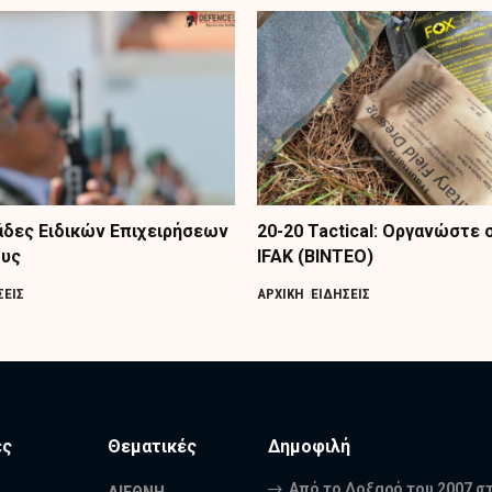
δες Ειδικών Επιχειρήσεων
20-20 Tactical: Οργανώστε
ους
IFAK (ΒΙΝΤΕΟ)
ΣΕΙΣ
ΑΡΧΙΚΗ
ΕΙΔΗΣΕΙΣ
ες
Θεματικές
Δημοφιλή
Από το Δοξαρό του 2007 σ