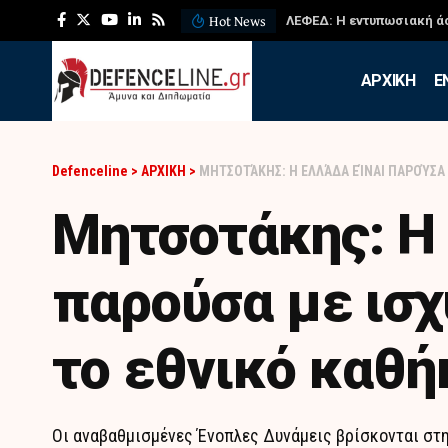
Hot News
ΛΕΦΕΔ: Η εντυπωσιακή ά
APXIKH
Ε
Defenceline
>
ΑΡΧΙΚΗ
>
ΜΗΤΣΟΤΆΚΗΣ: Η ΕΛΛΆΔΑ ΕΊΝΑΙ ΠΑΡΟΎΣΑ
Μητσοτάκης: Η 
παρούσα με ισχ
το εθνικό καθή
Οι αναβαθμισμένες Ένοπλες Δυνάμεις βρίσκονται στην