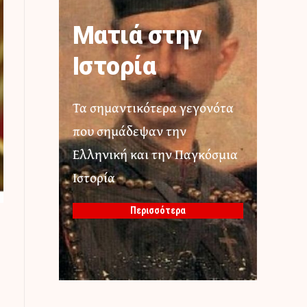
Ματιά στην
Ιστορία
Τα σημαντικότερα γεγονότα
που σημάδεψαν την
Ελληνική και την Παγκόσμια
Ιστορία
Περισσότερα