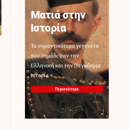
Ματιά στην
Ιστορία
Τα σημαντικότερα γεγονότα
που σημάδεψαν την
Ελληνική και την Παγκόσμια
Ιστορία
Περισσότερα