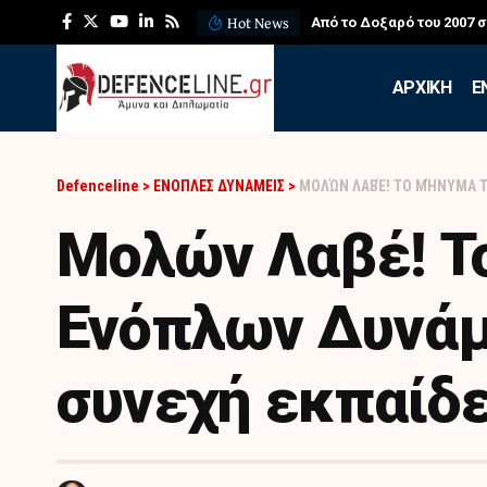
Hot News
Από το Δοξαρό του 2007 
APXIKH
Ε
Defenceline
>
ΕΝΟΠΛΕΣ ΔΥΝΑΜΕΙΣ
>
ΜΟΛΏΝ ΛΑΒΈ! ΤΟ ΜΉΝΥΜΑ 
Μολών Λαβέ! Τ
Ενόπλων Δυνάμ
συνεχή εκπαίδ