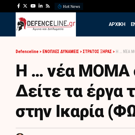
Hot News
ΛΕΦΕΔ: Η εντυπωσιακή ά
APXIKH
Ε
Defenceline
>
ΕΝΟΠΛΕΣ ΔΥΝΑΜΕΙΣ
>
ΣΤΡΑΤΟΣ ΞΗΡΑΣ
>
Η … ΝΈΑ ΜΟ
Η … νέα ΜΟΜΑ 
Δείτε τα έργα 
στην Ικαρία (