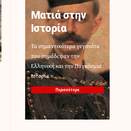
Ματιά στην
Ιστορία
Τα σημαντικότερα γεγονότα
που σημάδεψαν την
Ελληνική και την Παγκόσμια
Ιστορία
Περισσότερα