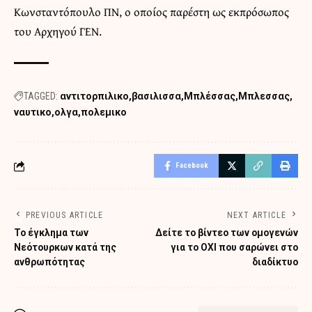
Κωνσταντόπουλο ΠΝ, ο οποίος παρέστη ως εκπρόσωπος
του Αρχηγού ΓΕΝ.
TAGGED:
αντιτορπιλικο
βασιλισσα
Μπλέσσας
Μπλεσσας
ναυτικο
ολγα
πολεμικο
Facebook
PREVIOUS ARTICLE
NEXT ARTICLE
Το έγκλημα των
Δείτε το βίντεο των ομογενών
Νεότουρκων κατά της
για το ΟΧΙ που σαρώνει στο
ανθρωπότητας
διαδίκτυο