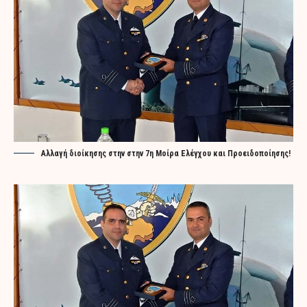
Αλλαγή διοίκησης στην στην 7η Μοίρα Ελέγχου και Προειδοποίησης!