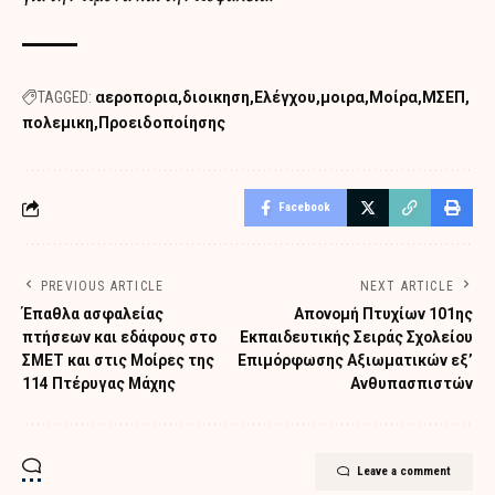
TAGGED:
αεροπορια
διοικηση
Ελέγχου
μοιρα
Μοίρα
ΜΣΕΠ
πολεμικη
Προειδοποίησης
Facebook
PREVIOUS ARTICLE
NEXT ARTICLE
Έπαθλα ασφαλείας
Απονομή Πτυχίων 101ης
πτήσεων και εδάφους στο
Εκπαιδευτικής Σειράς Σχολείου
ΣΜΕΤ και στις Μοίρες της
Επιμόρφωσης Αξιωματικών εξ’
114 Πτέρυγας Μάχης
Ανθυπασπιστών
Leave a comment