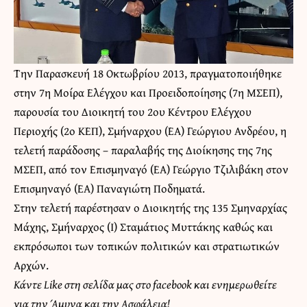
Την Παρασκευή 18 Οκτωβρίου 2013, πραγματοποιήθηκε
στην 7η Μοίρα Ελέγχου και Προειδοποίησης (7η ΜΣΕΠ),
παρουσία του Διοικητή του 2ου Κέντρου Ελέγχου
Περιοχής (2ο ΚΕΠ), Σμήναρχου (ΕΑ) Γεώργιου Ανδρέου, η
τελετή παράδοσης – παραλαβής της Διοίκησης της 7ης
ΜΣΕΠ, από τον Επισμηναγό (ΕΑ) Γεώργιο Τζιλιβάκη στον
Επισμηναγό (ΕΑ) Παναγιώτη Ποδηματά.
Στην τελετή παρέστησαν ο Διοικητής της 135 Σμηναρχίας
Μάχης, Σμήναρχος (Ι) Σταμάτιος Μυττάκης καθώς και
εκπρόσωποι των τοπικών πολιτικών και στρατιωτικών
Αρχών.
Kάντε Like στη σελίδα μας στο facebook και ενημερωθείτε
για την Άμυνα και την Ασφάλεια!