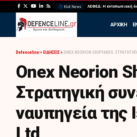
Hot News
ΛΕΦΕΔ: Η εντυπωσιακή ά
APXIKH
Ε
Defenceline
>
ΕΙΔΗΣΕΙΣ
>
ONEX NEORION SHIPYARDS: ΣΤΡΑΤΗΓΙΚΉ
Onex Neorion S
Στρατηγική συν
ναυπηγεία της I
Ltd