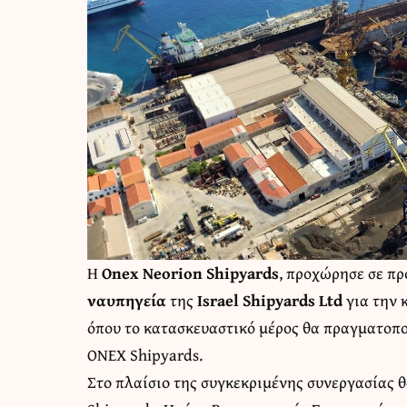
Η
Onex Neorion Shipyards
, προχώρησε σε π
ναυπηγεία
της
Israel Shipyards Ltd
για την 
όπου το κατασκευαστικό μέρος θα πραγματοπο
ΟΝΕΧ Shipyards.
Στo πλαίσιo της συγκεκριμένης συνεργασίας θ