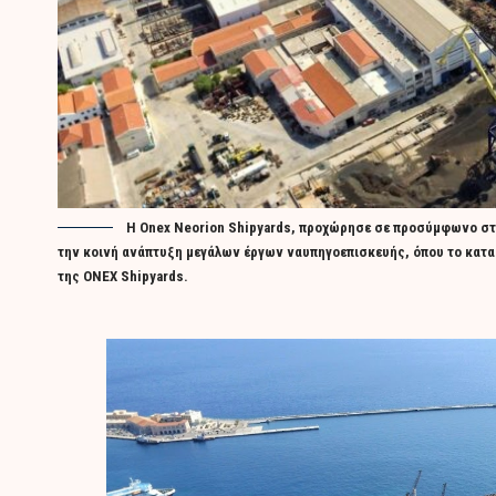
Η Onex Neorion Shipyards, προχώρησε σε προσύμφωνο στρα
την κοινή ανάπτυξη μεγάλων έργων ναυπηγοεπισκευής, όπου το κατασ
της ΟΝΕΧ Shipyards.