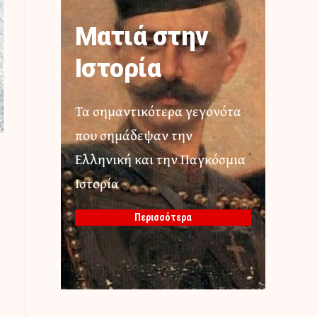
Ματιά στην
Ιστορία
Τα σημαντικότερα γεγονότα
που σημάδεψαν την
Ελληνική και την Παγκόσμια
Ιστορία
Περισσότερα