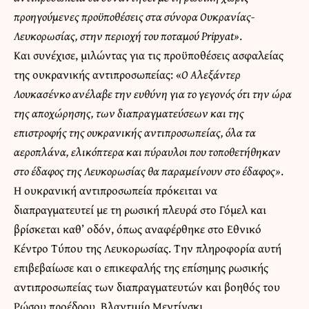
προηγούμενες προϋποθέσεις στα σύνορα Ουκρανίας-
Λευκορωσίας, στην περιοχή του ποταμού Pripyat»
.
Και συνέχισε, μιλώντας για τις προϋποθέσεις ασφαλείας
της ουκρανικής αντιπροσωπείας: «
Ο Αλεξάντερ
Λουκασένκο ανέλαβε την ευθύνη για το γεγονός ότι την ώρα
της αποχώρησης, των διαπραγματεύσεων και της
επιστροφής της ουκρανικής αντιπροσωπείας, όλα τα
αεροπλάνα, ελικόπτερα και πύραυλοι που τοποθετήθηκαν
στο έδαφος της Λευκορωσίας θα παραμείνουν στο έδαφος»
.
Η ουκρανική αντιπροσωπεία πρόκειται να
διαπραγματευτεί με τη ρωσική πλευρά στο Γόμελ και
βρίσκεται καθ’ οδόν, όπως αναφέρθηκε στο Εθνικό
Κέντρο Τύπου της Λευκορωσίας. Την πληροφορία αυτή
επιβεβαίωσε και ο επικεφαλής της επίσημης ρωσικής
αντιπροσωπείας των διαπραγματευτών και βοηθός του
Ρώσου προέδρου, Βλαντιμίρ Μεντίνσκι.