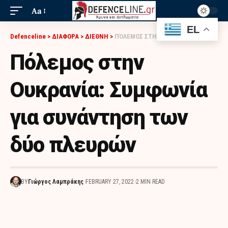
Aa
EL
Defenceline
>
ΔΙΑΦΟΡΑ
>
ΔΙΕΘΝΗ
>
ΠΌΛΕΜΟΣ ΣΤΗΝ ΟΥΚΡΑΝΊΑ: ΣΥΜΦΩΝΊΑ ΓΙΑ ΣΥΝΆΝΤΗΣΗ ΤΩΝ ΔΎΟ ΠΛΕΥΡΏΝ
Πόλεμος στην
Ουκρανία: Συμφωνία
για συνάντηση των
δύο πλευρών
BY
Γιώργος Λαμπράκης
FEBRUARY 27, 2022
2 MIN READ