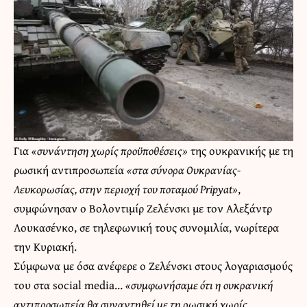
Για
«συνάντηση χωρίς προϋποθέσεις»
της ουκρανικής με τη
ρωσική αντιπροσωπεία
«στα σύνορα Ουκρανίας-
Λευκορωσίας, στην περιοχή του ποταμού Pripyat»
,
συμφώνησαν ο Βολοντιμίρ Ζελένσκι με τον Αλεξάντρ
Λουκασένκο, σε τηλεφωνική τους συνομιλία, νωρίτερα
την Κυριακή.
Σύμφωνα με όσα ανέφερε ο Ζελένσκι στους λογαριασμούς
του στα social media…
«συμφωνήσαμε ότι η ουκρανική
αντιπροσωπεία θα συναντηθεί με τη ρωσική χωρίς