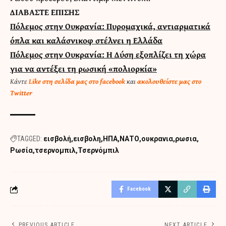
ΔΙΑΒΑΣΤΕ ΕΠΙΣΗΣ
Πόλεμος στην Ουκρανία: Πυρομαχικά, αντιαρματικά
όπλα και καλάσνικοφ στέλνει η Ελλάδα
Πόλεμος στην Ουκρανία: Η Δύση εξοπλίζει τη χώρα
για να αντέξει τη ρωσική «πολιορκία»
Κάντε
Like στη σελίδα μας στο facebook
και
ακολουθείστε μας στο
Twitter
TAGGED:
εισβολή
εισβολη
ΗΠΑ
ΝΑΤΟ
ουκρανια
ρωσια
Ρωσία
τσερνομπιλ
Τσερνόμπιλ
Facebook
PREVIOUS ARTICLE
NEXT ARTICLE