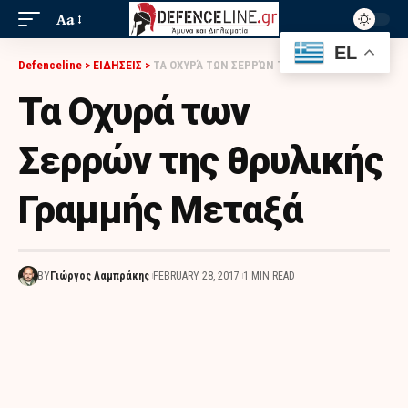
Aa
EL
Defenceline
>
ΕΙΔΗΣΕΙΣ
>
ΤΑ ΟΧΥΡΆ ΤΩΝ ΣΕΡΡΏΝ ΤΗΣ ΘΡΥΛΙΚΉΣ ΓΡΑΜΜΉΣ ΜΕΤΑΞΆ
Τα Οχυρά των
Σερρών της θρυλικής
Γραμμής Μεταξά
BY
Γιώργος Λαμπράκης
FEBRUARY 28, 2017
1 MIN READ