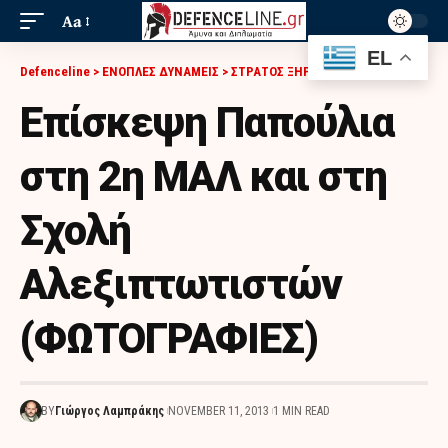
Aa
EL
Defenceline
>
ΕΝΟΠΛΕΣ ΔΥΝΑΜΕΙΣ
>
ΣΤΡΑΤΟΣ ΞΗΡΑΣ
>
ΕΠΊΣΚΕΨΗ ΠΑΠΟΎΛΙΑ ΣΤΗ 2Η ΜΑΛ ΚΑΙ ΣΤΗ ΣΧΟΛΉ ΑΛΕΞΙΠΤΩΤΙΣΤΏΝ (ΦΩΤΟΓΡΑΦΙΕΣ)
Επίσκεψη Παπούλια
στη 2η ΜΑΛ και στη
Σχολή
Αλεξιπτωτιστών
(ΦΩΤΟΓΡΑΦΙΕΣ)
BY
Γιώργος Λαμπράκης
NOVEMBER 11, 2013
1 MIN READ