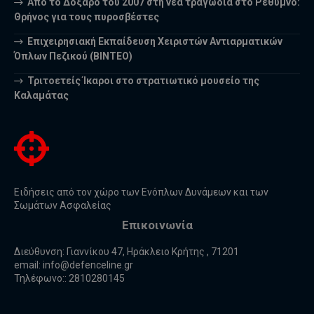
Από το Δοξαρό του 2007 στη νέα τραγωδία στο Ρέθυμνο:
Θρήνος για τους πυροσβέστες
Επιχειρησιακή Εκπαίδευση Χειριστών Αντιαρματικών
Όπλων Πεζικού (ΒΙΝΤΕΟ)
Τριτοετείς Ίκαροι στο στρατιωτικό μουσείο της
Καλαμάτας
Ειδήσεις από τον χώρο των Ενόπλων Δυνάμεων και των
Σωμάτων Ασφαλείας
Επικοινωνία
Διεύθυνση: Γιαννίκου 47, Ηράκλειο Κρήτης , 71201
email:
info@defenceline.gr
Τηλέφωνο:: 2810280145