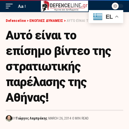
Aa
EL
Defenceline
>
ΕΝΟΠΛΕΣ ΔΥΝΑΜΕΙΣ
>
ΑΥΤΌ ΕΊΝΑΙ ΤΟ ΕΠΊΣΗΜΟ ΒΊΝΤΕΟ ΤΗΣ ΣΤΡΑΤΙΩΤΙΚΉΣ ΠΑΡΈΛΑΣΗΣ ΤΗΣ ΑΘΉΝΑΣ!
Αυτό είναι το
επίσημο βίντεο της
στρατιωτικής
παρέλασης της
Αθήνας!
BY
Γιώργος Λαμπράκης
MARCH 26, 2014
0 MIN READ