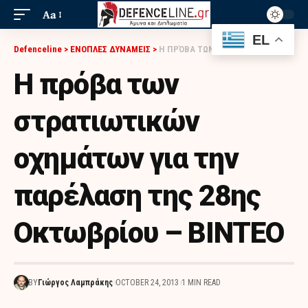
Aa
EL
Defenceline
>
ΕΝΟΠΛΕΣ ΔΥΝΑΜΕΙΣ
>
Η ΠΡΌΒΑ ΤΩΝ ΣΤΡΑΤΙΩΤΙΚΏΝ ΟΧΗΜΆΤΩΝ ΓΙΑ ΤΗΝ ΠΑΡΈΛΑΣΗ ΤΗΣ 28ΗΣ ΟΚΤΩΒΡΊΟΥ – BINTEO
Η πρόβα των
στρατιωτικών
οχημάτων για την
παρέλαση της 28ης
Οκτωβρίου – BINTEO
BY
Γιώργος Λαμπράκης
OCTOBER 24, 2013
1 MIN READ