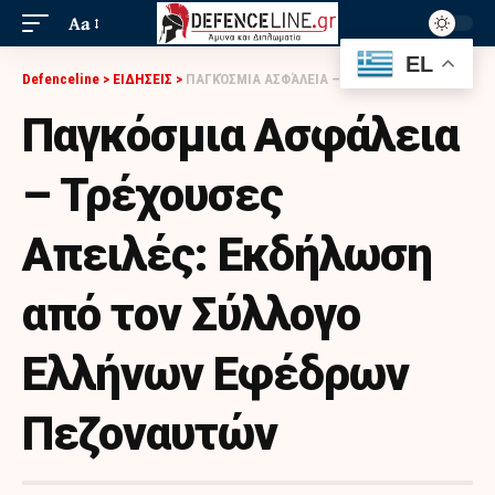
Aa
EL
Defenceline
>
ΕΙΔΗΣΕΙΣ
>
ΠΑΓΚΌΣΜΙΑ ΑΣΦΆΛΕΙΑ – ΤΡΈΧΟΥΣΕΣ ΑΠΕΙΛΈΣ: ΕΚΔΉΛΩΣΗ ΑΠΌ ΤΟΝ ΣΎΛΛΟΓΟ ΕΛΛΉΝΩΝ ΕΦΈΔΡΩΝ ΠΕΖΟΝΑΥΤΏΝ
Παγκόσμια Ασφάλεια
– Τρέχουσες
Απειλές: Εκδήλωση
από τον Σύλλογο
Ελλήνων Εφέδρων
Πεζοναυτών