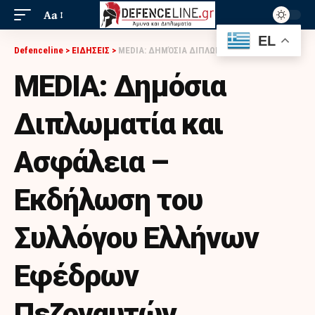
Aa
EL
Defenceline
>
ΕΙΔΗΣΕΙΣ
>
MEDIA: ΔΗΜΌΣΙΑ ΔΙΠΛΩΜΑΤΊΑ ΚΑΙ ΑΣΦΆΛΕΙΑ – ΕΚΔΉΛΩΣΗ ΤΟΥ ΣΥΛΛΌΓΟΥ ΕΛΛΉΝΩΝ ΕΦΈΔΡΩΝ ΠΕΖΟΝΑΥΤΏΝ
MEDIA: Δημόσια
Διπλωματία και
Ασφάλεια –
Εκδήλωση του
Συλλόγου Ελλήνων
Εφέδρων
Πεζοναυτών