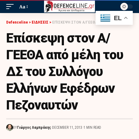
Aa
EL
Defenceline
>
ΕΙΔΗΣΕΙΣ
>
ΕΠΊΣΚΕΨΗ ΣΤΟΝ Α/ΓΕΕΘΑ ΑΠΌ ΜΈΛΗ ΤΟΥ ΔΣ ΤΟΥ ΣΥΛΛΌΓΟΥ ΕΛΛΉΝΩΝ ΕΦΈΔΡΩΝ ΠΕΖΟΝΑΥΤΏΝ
Επίσκεψη στον Α/
ΓΕΕΘΑ από μέλη του
ΔΣ του Συλλόγου
Ελλήνων Εφέδρων
Πεζοναυτών
BY
Γιώργος Λαμπράκης
DECEMBER 11, 2013
1 MIN READ