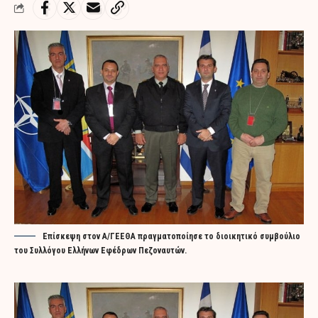
Επίσκεψη στον Α/ΓΕΕΘΑ πραγματοποίησε το διοικητικό συμβούλιο
του Συλλόγου Ελλήνων Εφέδρων Πεζοναυτών.