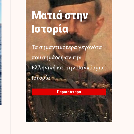
Ματιά στην
Ιστορία
Τα σημαντικότερα γεγονότα
που σημάδεψαν την
Ελληνική και την Παγκόσμια
Ιστορία
Περισσότερα