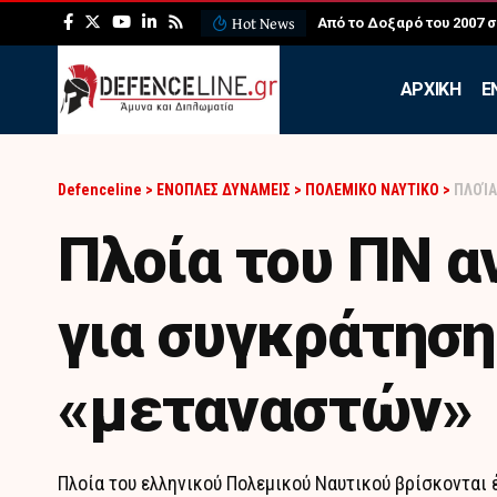
Hot News
ΛΕΦΕΔ: Η εντυπωσιακή ά
APXIKH
Ε
Defenceline
>
ΕΝΟΠΛΕΣ ΔΥΝΑΜΕΙΣ
>
ΠΟΛΕΜΙΚΟ ΝΑΥΤΙΚΟ
>
ΠΛΟΊΑ
Πλοία του ΠΝ α
για συγκράτηση
«μεταναστών»
Πλοία του ελληνικού Πολεμικού Ναυτικού βρίσκονται 