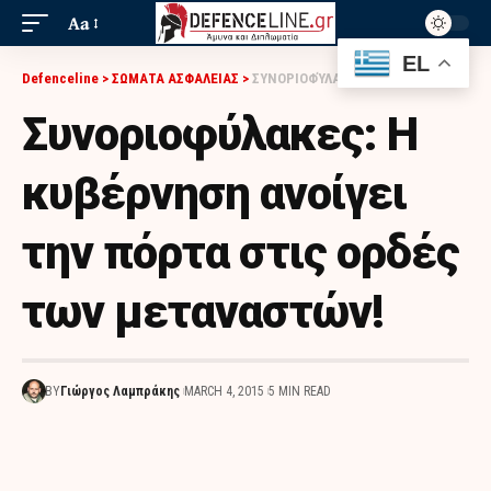
Aa
EL
Defenceline
>
ΣΩΜΑΤΑ ΑΣΦΑΛΕΙΑΣ
>
ΣΥΝΟΡΙΟΦΎΛΑΚΕΣ: Η ΚΥΒΈΡΝΗΣΗ ΑΝΟΊΓΕΙ ΤΗΝ ΠΌΡΤΑ ΣΤΙΣ ΟΡΔΈΣ ΤΩΝ ΜΕΤΑΝΑΣΤΏΝ!
Συνοριοφύλακες: Η
κυβέρνηση ανοίγει
την πόρτα στις ορδές
των μεταναστών!
BY
Γιώργος Λαμπράκης
MARCH 4, 2015
5 MIN READ