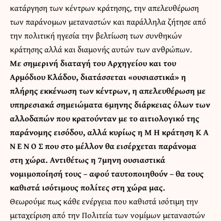
κατάργηση των κέντρων κράτησης, την απελευθέρωση
των παράνομων μεταναστών και παράλληλα ζήτησε από
την πολιτική ηγεσία την βελτίωση των συνθηκών
κράτησης αλλά και διαμονής αυτών των ανθρώπων.
Με σημερινή διαταγή του Αρχηγείου και του
Αρμόδιου Κλάδου, διατάσσεται «ουσιαστικά» η
πλήρης εκκένωση των κέντρων, η απελευθέρωση με
υπηρεσιακά σημειώματα 6μηνης διάρκειας όλων των
αλλοδαπών που κρατούνταν με το αιτιολογικό της
παράνομης εισόδου, αλλά κυρίως η Μ Η κράτηση Κ Α
Ν Ε Ν Ο Σ που στο μέλλον θα εισέρχεται παράνομα
στη χώρα. Αντιθέτως η 7μηνη ουσιαστικά
νομιμοποίησή τους – αφού ταυτοποιηθούν – θα τους
καθιστά ισότιμους πολίτες στη χώρα μας.
Θεωρούμε πως κάθε ενέργεια που καθιστά ισότιμη την
μεταχείριση από την Πολιτεία των νομίμων μεταναστών