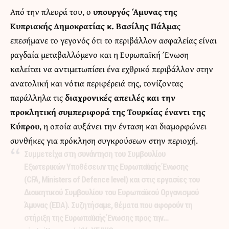
Από την πλευρά του, ο
υπουργός Άμυνας της
Κυπριακής Δημοκρατίας κ. Βασίλης Πάλμα
ς
επεσήμανε το γεγονός ότι το περιβάλλον ασφαλείας είναι
ραγδαία μεταβαλλόμενο και η Ευρωπαϊκή Ένωση
καλείται να αντιμετωπίσει ένα εχθρικό περιβάλλον στην
ανατολική και νότια περιφέρειά της, τονίζοντας
παράλληλα τις
διαχρονικές απειλές και την
προκλητική συμπεριφορά της Τουρκίας έναντι της
Κύπρου
, η οποία αυξάνει την ένταση και διαμορφώνει
συνθήκες για πρόκληση συγκρούσεων στην περιοχή.
Συμμετείχα στη συνάντηση του Συμβουλίου
Εξωτερικών Υποθέσεων της Ευρωπαϊκής Ένωσης
(CFA, Ministers of Defence level) και στις εργασίες του
Διοικητικού Συμβουλίου του Ευρωπαϊκού Οργανισμού
Άμυνας (EDA). Συζητήσαμε, θέματα που αφορούν τη
στήριξη της Ευρωπαϊκής Ένωσης προς την…