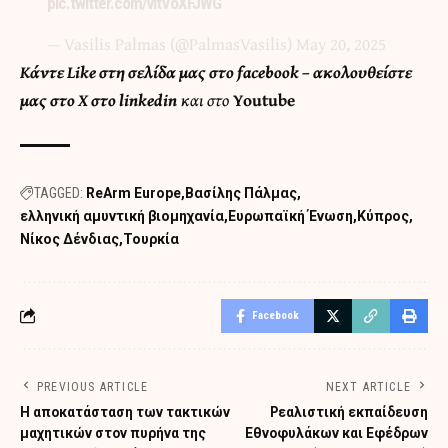
pic.twitter.com/vitVoXFJWG
— Vasilis Palmas (@PalmasVasilis)
May 20, 2025
Κάντε
Like στη σελίδα μας στο facebook
– ακολουθείστε
μας στο
X
στο
linkedin
και στο
Youtube
TAGGED:
ReArm Europe
Βασίλης Πάλμας
ελληνική αμυντική βιομηχανία
Ευρωπαϊκή Ένωση
Κύπρος
Νίκος Δένδιας
Τουρκία
Facebook
PREVIOUS ARTICLE
NEXT ARTICLE
Η αποκατάσταση των τακτικών
Ρεαλιστική εκπαίδευση
μαχητικών στον πυρήνα της
Εθνοφυλάκων και Εφέδρων