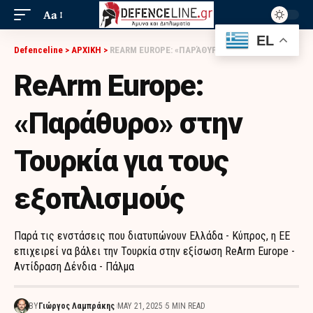
Aa
EL
Defenceline
>
ΑΡΧΙΚΗ
>
REARM EUROPE: «ΠΑΡΆΘΥΡΟ» ΣΤΗΝ ΤΟΥΡΚΊΑ ΓΙΑ ΤΟΥΣ ΕΞΟΠΛΙΣΜΟΎΣ
ReArm Europe:
«Παράθυρο» στην
Τουρκία για τους
εξοπλισμούς
Παρά τις ενστάσεις που διατυπώνουν Ελλάδα - Κύπρος, η ΕΕ
επιχειρεί να βάλει την Τουρκία στην εξίσωση ReArm Europe -
Αντίδραση Δένδια - Πάλμα
BY
Γιώργος Λαμπράκης
MAY 21, 2025
5 MIN READ