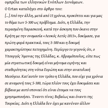
ομπρέλα των ελληνικών Ενόπλων Δυνάμεων.
O Ertan καταλήγει στο άρθρο του:
[…] Από την άλλη, μετά από 15 χρόνια, προκύπτει και για μας
το θέμα των S-300 ως πρόβλημα. Διότι, η Ελλάδα, την
περασμένη Παρασκευή, κατά την άσκηση που έκανε στην
Κρήτη με την ονομασία «Λευκός Αετός-2013», δοκίμασε, για
πρώτη φορά πρακτικά, τους S-300 και η δοκιμή
χαρακτηρίστηκε πετυχημένη. Περίεργο το γεγονός ότι, ο
Υπουργός Άμυνας της Ελλάδας, κ. Αβραμόπουλος, είπε πως
μία στρατιωτική δοκιμή είναι μήνυμα ειρήνης και
σταθερότητας στη νότια Ευρώπη και στην ανατολική
Μεσόγειο. Κατ΄ αυτόν τον τρόπο η Ελλάδα, που είχε για χρόνια
σε αναμονή τους S-300, τώρα πλέον τους έχει δοκιμάσει και
βέβαια με αυτό υπονοεί ότι είναι έτοιμοι να τους
χρησιμοποιήσει. Έναντι τίνος; Βεβαίως και έναντι της
Τουρκίας. Διότι η Ελλάδα δεν έχει με κανέναν άλλον