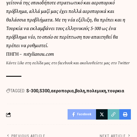
γείτονά της οποιοδήποτε στρατιωτικό και αεροπορικό
πρόβλημα, αλλά μαζί μας έχει πολλά αεροπορικά και
θαλάσσια προβλήματα. Με τη νέα εξέλιξη, θα πρέπει και η
Τουρκία να εκλαμβάνει τους ελληνικούς S-300 ως ένα
πρόβλημα νέο, το οποίο σε περίπτωση που απαιτηθεί θα
πρέπει να ρυθμιστεί.
ΠΗΓΗ
–
nstylianou.com
Κάντε
Like στη σελίδα μας στο facebook
και
ακολουθείστε μας στο Twitter
TAGGED:
S-300
S300
αεροπορια
βολη
πολεμικη
τουρκια
Facebook
PREVIOUS ARTICLE
NEXT ARTICLE