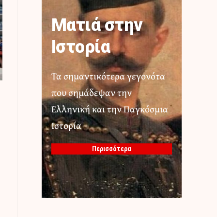
Ματιά στην
Ιστορία
Τα σημαντικότερα γεγονότα
που σημάδεψαν την
Ελληνική και την Παγκόσμια
Ιστορία
Περισσότερα