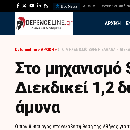
Hot News
ΛΕΦΕΔ: Η εντυπωσιακή ά
APXIKH
Ε
Defenceline
>
ΑΡΧΙΚΗ
>
ΣΤΟ ΜΗΧΑΝΙΣΜΌ SAFE Η ΕΛΛΆΔΑ – ΔΙΕΚΔΙ
Στο μηχανισμό 
Διεκδικεί 1,2 δ
άμυνα
Ο πρωθυπουργός επανέλαβε τη θέση της Αθήνας για τ