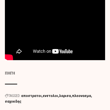
ΠΗΓΗ
TAGGED:
αποστρατοι
ενστολοι
λαρισα
πλεονασμα
σαχινιδης