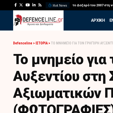
Hot News
ΛΕΦΕΔ: Η εντυπωσιακή ά
APXIKH
Ε
Defenceline
>
ΙΣΤΟΡΙΑ
>
TO ΜΝΗΜΕΊΟ ΓΙΑ ΤΟΝ ΓΡΗΓΌΡΗ ΑΥΞΕΝΤ
To μνημείο για 
Αυξεντίου στη
Αξιωματικών Π
(ΦΩΤΟΓΡΑΦΙΕΣ