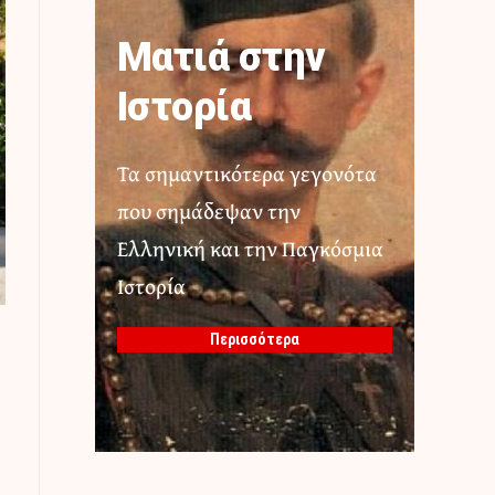
Ματιά στην
Ιστορία
Τα σημαντικότερα γεγονότα
που σημάδεψαν την
Ελληνική και την Παγκόσμια
Ιστορία
Περισσότερα