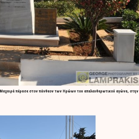
υ Μαχαιρά πέρασε στον πάνθεον των Ηρώων του απελευθερωτικού αγώνα, στην