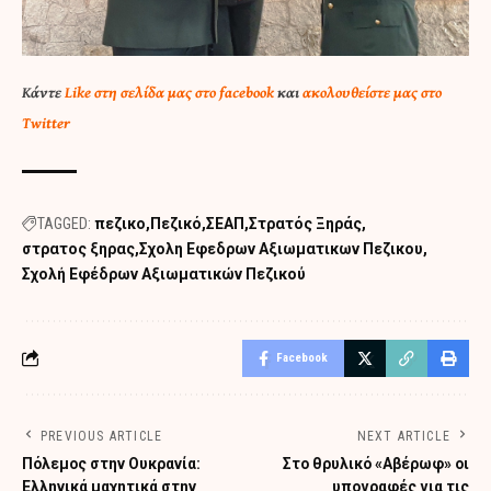
Κάντε
Like στη σελίδα μας στο facebook
και
ακολουθείστε μας στο
Twitter
TAGGED:
πεζικο
Πεζικό
ΣΕΑΠ
Στρατός Ξηράς
στρατος ξηρας
Σχολη Εφεδρων Αξιωματικων Πεζικου
Σχολή Εφέδρων Αξιωματικών Πεζικού
Facebook
PREVIOUS ARTICLE
NEXT ARTICLE
Πόλεμος στην Ουκρανία:
Στο θρυλικό «Αβέρωφ» οι
Ελληνικά μαχητικά στην
υπογραφές για τις