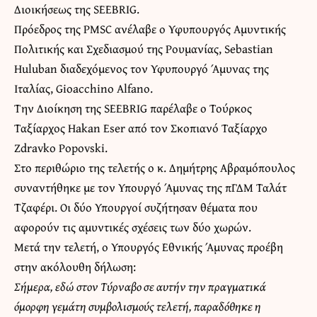
Διοικήσεως της SEEBRIG.
Πρόεδρος της PMSC ανέλαβε ο Υφυπουργός Αμυντικής
Πολιτικής και Σχεδιασμού της Ρουμανίας, Sebastian
Huluban διαδεχόμενος τον Υφυπουργό Άμυνας της
Ιταλίας, Gioacchino Alfanο.
Την Διοίκηση της SEEBRIG παρέλαβε ο Τούρκος
Ταξίαρχος Hakan Eser από τον Σκοπιανό Ταξίαρχο
Zdravko Popovski.
Στο περιθώριο της τελετής ο κ. Δημήτρης Αβραμόπουλος
συναντήθηκε με τον Υπουργό Άμυνας της πΓΔΜ Ταλάτ
Τζαφέρι. Οι δύο Υπουργοί συζήτησαν θέματα που
αφορούν τις αμυντικές σχέσεις των δύο χωρών.
Μετά την τελετή, ο Υπουργός Εθνικής Άμυνας προέβη
στην ακόλουθη δήλωση:
Σήμερα, εδώ στον Τύρναβο σε αυτήν την πραγματικά
όμορφη γεμάτη συμβολισμούς τελετή, παραδόθηκε η