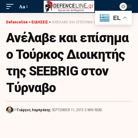
Aa
EL
Defenceline
>
ΕΙΔΗΣΕΙΣ
>
ΑΝΈΛΑΒΕ ΚΑΙ ΕΠΊΣΗΜΑ Ο ΤΟΎΡΚΟΣ ΔΙΟΙΚΗΤΉΣ ΤΗΣ SEEBRIG ΣΤΟΝ ΤΎΡΝΑΒΟ
Ανέλαβε και επίσημα
ο Τούρκος Διοικητής
της SEEBRIG στον
Τύρναβο
BY
Γιώργος Λαμπράκης
SEPTEMBER 11, 2013
3 MIN READ