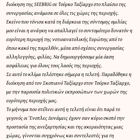
διοίκηση της SEEBRIG σε Τούρκο Ταξίαρχο στο πλαίσιο της
συνεργασίας ανάμεσα σε όλες τις χώρες της περιοχής.
Εκείνο που τόνισα κατά τη διάρκεια της σύντομης ομιλίας
μου είναι η ανάγκη να απαλλαγεί το συντομότερο δυνατόν η
ευρύτερη περιοχή της νοτιοανατολικής Ευρώπης από το
όποιο κακό της παρελθόν, μέσα από σχέσεις συνεργασίας
αλληλεγγύης, φιλίας. Να δημιουργήσουμε μία όαση
ασφάλειας για όλους τους λαούς της περιοχής.
Σε αυτό το κλίμα τελέστηκε σήμερα η τελετή. Παραδόθηκε η
διοίκηση από τον Σκοπιανό Ταξίαρχο στον Τούρκο Ταξίαρχο,
με την παρουσία πολιτικών εκπροσώπων των χωρών της
ευρύτερης περιοχής μας.
Το μήνυμα που στέλνει αυτή η τελετή είναι ότι παρά το
γεγονός οι Ένοπλες Δυνάμεις έχουν σαν κύριο σκοπό την
προστασία της ανεξαρτησίας και της ακεραιότητας μιας
χώρας, γίνονται συγχρόνως και συντελεστές για τη