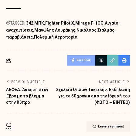
TAGGED:
342 ΜΠΚ
Fighter Pilot X
Mirage F-1CG
Αιγαίο
αναχαιτίσεις
Μανώλης Λουράκης
Νικόλαος Σιαλμάς
παραβιάσεις
Πολεμική Αεροπορία
Facebook
PREVIOUS ARTICLE
NEXT ARTICLE
ΛΕΦΕΔ: Άσκηση στον
Σχολείο Όπλων Τακτικής: Εκδήλωση
Έβρο με το βλέμμα
για τα 50 χρόνια από την ίδρυσή του
στην Κύπρο
(ΦΩΤΟ – ΒΙΝΤΕΟ)
Leave a comment