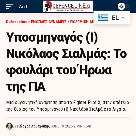
Aa
EL
Defenceline
>
ΕΝΟΠΛΕΣ ΔΥΝΑΜΕΙΣ
>
ΠΟΛΕΜΙΚΗ ΑΕΡΟΠΟΡΙΑ
>
ΥΠΟΣΜΗΝΑΓΌΣ (Ι) ΝΙΚΌΛΑΟΣ ΣΙΑΛΜΆΣ: ΤΟ ΦΟΥΛΆΡΙ ΤΟΥ ΉΡΩΑ ΤΗΣ ΠΑ
Υποσμηναγός (Ι)
Νικόλαος Σιαλμάς: Το
φουλάρι του Ήρωα
της ΠΑ
Μια συγκινητική ανάρτηση από το Fighter Pilot X, στην επέτειο
της θυσίας του Υποσμηναγού (Ι) Νικολάου Σιαλμά στο Αιγαίο.
BY
Γιώργος Λαμπράκης
JUNE 19, 2026
2 MIN READ