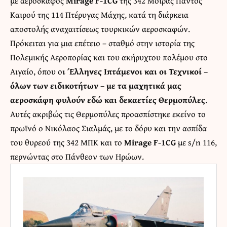
με αεροσκάφος
Mirage F-1CG
της 342 Μοίρας Παντός
Καιρού της 114 Πτέρυγας Μάχης, κατά τη διάρκεια
αποστολής αναχαιτίσεως τουρκικών αεροσκαφών.
Πρόκειται για μια επέτειο – σταθμό στην ιστορία της
Πολεμικής Αεροπορίας και του ακήρυχτου πολέμου στο
Αιγαίο, όπου ο
ι Έλληνες Ιπτάμενοι και οι Τεχνικοί –
όλων των ειδικοτήτων – με τα μαχητικά μας
αεροσκάφη φυλούν εδώ και δεκαετίες Θερμοπύλες
.
Αυτές ακριβώς τις Θερμοπύλες προασπίστηκε εκείνο το
πρωϊνό ο Νικόλαος Σιαλμάς, με το δόρυ και την ασπίδα
του θυρεού της 342 ΜΠΚ και το
Mirage F-1CG
με s/n 116,
περνώντας στο Πάνθεον των Ηρώων.