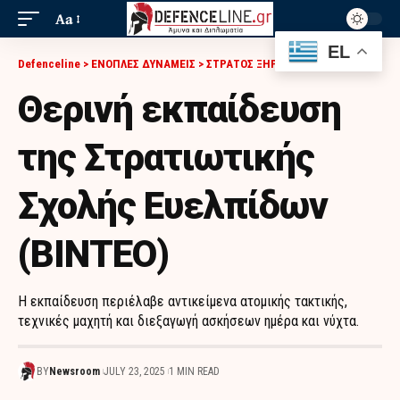
Aa
EL
Defenceline
>
ΕΝΟΠΛΕΣ ΔΥΝΑΜΕΙΣ
>
ΣΤΡΑΤΟΣ ΞΗΡΑΣ
>
ΘΕΡΙΝΉ ΕΚΠΑΊΔΕΥΣΗ ΤΗΣ ΣΤΡΑΤΙΩΤΙΚΉΣ ΣΧΟΛΉΣ ΕΥΕΛΠΊΔΩΝ (ΒΙΝΤΕΟ)
Θερινή εκπαίδευση
της Στρατιωτικής
Σχολής Ευελπίδων
(ΒΙΝΤΕΟ)
Η εκπαίδευση περιέλαβε αντικείμενα ατομικής τακτικής,
τεχνικές μαχητή και διεξαγωγή ασκήσεων ημέρα και νύχτα.
BY
Newsroom
JULY 23, 2025
1 MIN READ