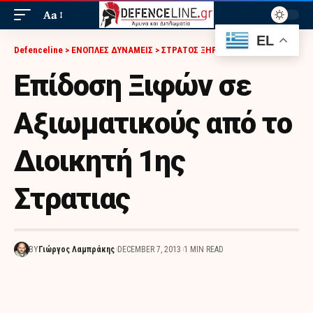
Aa
EL
Defenceline
>
ΕΝΟΠΛΕΣ ΔΥΝΑΜΕΙΣ
>
ΣΤΡΑΤΟΣ ΞΗΡΑΣ
>
ΕΠΊΔΟΣΗ ΞΙΦΏΝ ΣΕ ΑΞΙΩΜΑΤΙΚΟΎΣ ΑΠΌ ΤΟ ΔΙΟΙΚΗΤΉ 1ΗΣ ΣΤΡΑΤΙΑΣ
Επίδοση Ξιφών σε
Αξιωματικούς από το
Διοικητή 1ης
Στρατιας
BY
Γιώργος Λαμπράκης
DECEMBER 7, 2013
1 MIN READ