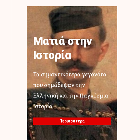
Ματιά στην
Ιστορία
Τα σημαντικότερα γεγονότα
που σημάδεψαν την
Ελληνική και την Παγκόσμια
Ιστορία
Περισσότερα