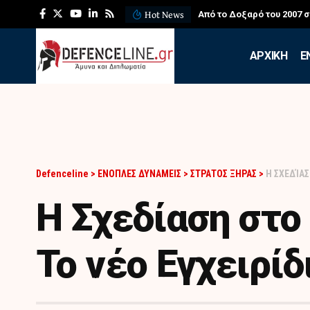
Hot News
Από το Δοξαρό του 2007 
APXIKH
Ε
Defenceline
>
ΕΝΟΠΛΕΣ ΔΥΝΑΜΕΙΣ
>
ΣΤΡΑΤΟΣ ΞΗΡΑΣ
>
Η ΣΧΕΔΊΑΣ
Η Σχεδίαση στο
Το νέο Εγχειρί