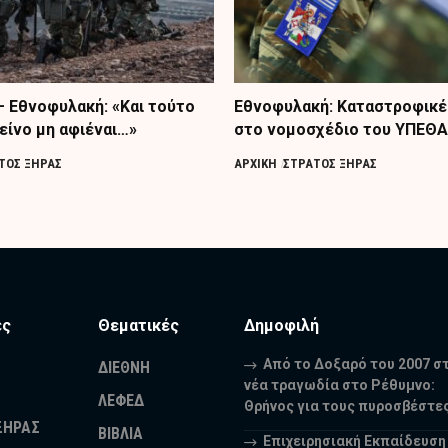
– Εθνοφυλακή: «Και τούτο
Εθνοφυλακή: Καταστροφικέ
είνο μη αφιέναι…»
στο νομοσχέδιο του ΥΠΕΘΑ
ΤΟΣ ΞΗΡΑΣ
ΑΡΧΙΚΗ
ΣΤΡΑΤΟΣ ΞΗΡΑΣ
ες
Θεματικές
Δημοφιλή
Από το Δοξαρό του 2007 σ
ΔΙΕΘΝΗ
νέα τραγωδία στο Ρέθυμνο:
ΛΕΦΕΔ
Θρήνος για τους πυροσβέστε
ΞΗΡΑΣ
ΒΙΒΛΙΑ
Επιχειρησιακή Εκπαίδευση