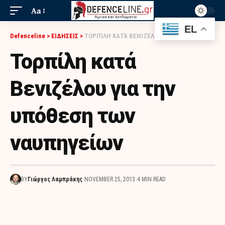
Aa
EL
Defenceline
>
ΕΙΔΗΣΕΙΣ
>
ΤΟΡΠΊΛΗ ΚΑΤΆ ΒΕΝΙΖΈΛΟΥ ΓΙΑ ΤΗΝ ΥΠΌΘΕΣΗ ΤΩΝ ΝΑΥΠΗΓΕΊΩΝ
Τορπίλη κατά
Βενιζέλου για την
υπόθεση των
ναυπηγείων
BY
Γιώργος Λαμπράκης
NOVEMBER 25, 2013
4 MIN READ