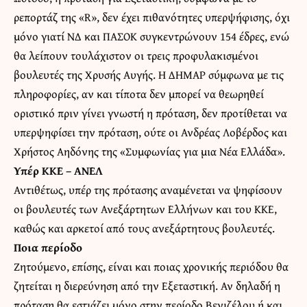
ρεπορτάζ της «R», δεν έχει πιθανότητες υπερψήφισης, όχι
μόνο γιατί ΝΔ και ΠΑΣΟΚ συγκεντρώνουν 154 έδρες, ενώ
θα λείπουν τουλάχιστον οι τρεις προφυλακισμένοι
βουλευτές της Χρυσής Αυγής. Η ΔΗΜΑΡ σύμφωνα με τις
πληροφορίες, αν και τίποτα δεν μπορεί να θεωρηθεί
οριστικό πριν γίνει γνωστή η πρόταση, δεν προτίθεται να
υπερψηφίσει την πρόταση, ούτε οι Ανδρέας Λοβέρδος και
Χρήστος Αηδόνης της «Συμφωνίας για μια Νέα Ελλάδα».
Υπέρ ΚΚΕ – ΑΝΕΛ
Αντιθέτως, υπέρ της πρότασης αναμένεται να ψηφίσουν
οι βουλευτές των Ανεξάρτητων Ελλήνων και του ΚΚΕ,
καθώς και αρκετοί από τους ανεξάρτητους βουλευτές.
Ποια περίοδο
Ζητούμενο, επίσης, είναι και ποιας χρονικής περιόδου θα
ζητείται η διερεύνηση από την Εξεταστική. Αν δηλαδή η
πρόταση θα εστιάζει μόνο στην περίοδο Βενιζέλου ή και