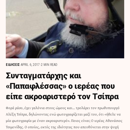
ΕΙΔΗΣΕΙΣ
APRIL 6, 2017
2 MIN READ
Συνταγματάρχης και
«Παπαφλέσσας» ο ιερέας που
είπε ακροαριστερό τον Τσίπρα
Φορά ράσο, έχει γαλόνια στους ώμους και... τρολάρει τον πρωθυπουργό
Αλέξη Τσίπρα, δηλώνοντας ενώ φωτογραφίζεται μαζί του, ότι «ήθελε να
μία φωτογραφία με έναν ακροαριστερό». Ποιος είναι; Ο ιερέας Αθανάσιος
Τσιμενίδης. Ο οποίος, εκτός της ιδιότητας που απευθύνεται στην ψυχή