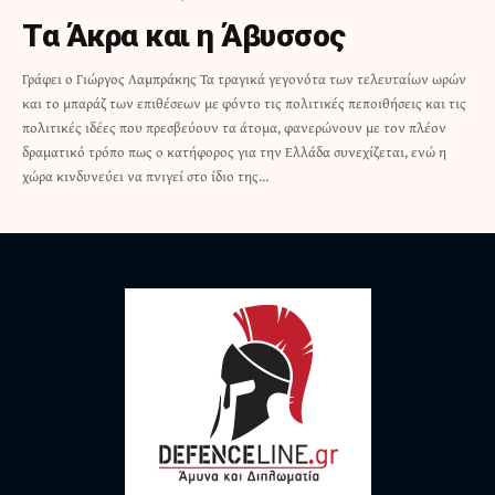
Τα Άκρα και η Άβυσσος
Γράφει ο Γιώργος Λαμπράκης Τα τραγικά γεγονότα των τελευταίων ωρών
και το μπαράζ των επιθέσεων με φόντο τις πολιτικές πεποιθήσεις και τις
πολιτικές ιδέες που πρεσβεύουν τα άτομα, φανερώνουν με τον πλέον
δραματικό τρόπο πως ο κατήφορος για την Ελλάδα συνεχίζεται, ενώ η
χώρα κινδυνεύει να πνιγεί στο ίδιο της…