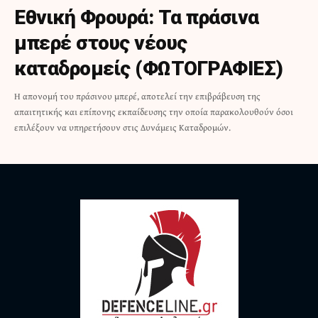
Εθνική Φρουρά: Τα πράσινα
μπερέ στους νέους
καταδρομείς (ΦΩΤΟΓΡΑΦΙΕΣ)
Η απονομή του πράσινου μπερέ, αποτελεί την επιβράβευση της
απαιτητικής και επίπονης εκπαίδευσης την οποία παρακολουθούν όσοι
επιλέξουν να υπηρετήσουν στις Δυνάμεις Καταδρομών.