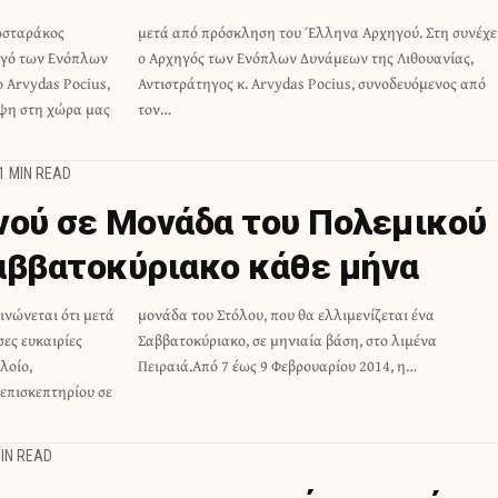
ωσταράκος
η συνέχεια,
χηγό των Ενόπλων
ης Λιθουανίας,
 Arvydas Pocius,
νοδευόμενος από
εψη στη χώρα μας
τον…
1 MIN READ
νού σε Μονάδα του Πολεμικού
αββατοκύριακο κάθε μήνα
ινώνεται ότι μετά
ιμενίζεται ένα
ες ευκαιρίες
 στο λιμένα
λοίο,
Πειραιά.Από 7 έως 9 Φεβρουαρίου 2014, η…
επισκεπτηρίου σε
MIN READ