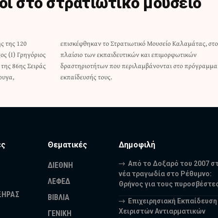
ροι στο στρατιωτικό μουσείο
ής της 120
μάτας, στο
ς (Ι) Γρηγόριος
επιμορφωτικών
 της 86ης Σειράς
 στο πρόγραμμα
ρυγα,
εκπαίδευσής τους.
ες
Θεματικές
Δημοφιλή
Από το Δοξαρό του 2007 σ
ΔΙΕΘΝΗ
νέα τραγωδία στο Ρέθυμνο:
ΛΕΦΕΔ
Θρήνος για τους πυροσβέστε
ΞΗΡΑΣ
ΒΙΒΛΙΑ
Επιχειρησιακή Εκπαίδευση
Χειριστών Αντιαρματικών
ΓΕΝΙΚΗ