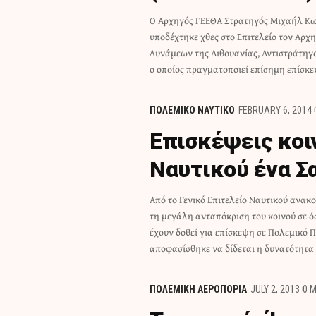
Ο Αρχηγός ΓΕΕΘΑ Στρατηγός Μιχαήλ Κ
μετά από πρόσκληση του Έλληνα Αρχηγού. Στ
υποδέχτηκε χθες στο Επιτελείο τον Αρ
ο Αρχηγός των Ενόπλων Δυνάμεων τ
Δυνάμεων της Λιθουανίας, Αντιστράτηγο
Αντιστράτηγος κ. Arvydas Pocius, συ
ο οποίος πραγματοποιεί επίσημη επίσκ
ΠΟΛΕΜΙΚΟ ΝΑΥΤΙΚΟ
FEBRUARY 6, 2014
Επισκέψεις κοι
Ναυτικού ένα Σ
Από το Γενικό Επιτελείο Ναυτικού ανακο
μονάδα του Στόλου, που θα ελλ
τη μεγάλη ανταπόκριση του κοινού σε όσ
Σαββατοκύριακο, σε μηνιαία βάση,
έχουν δοθεί για επίσκεψη σε Πολεμικό Π
αποφασίσθηκε να δίδεται η δυνατότητα 
ΠΟΛΕΜΙΚΗ ΑΕΡΟΠΟΡΙΑ
JULY 2, 2013
0 