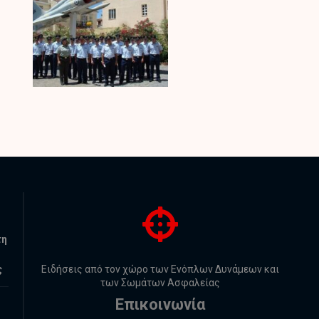
τη
ς
Ειδήσεις από τον χώρο των Ενόπλων Δυνάμεων και
των Σωμάτων Ασφαλείας
Επικοινωνία