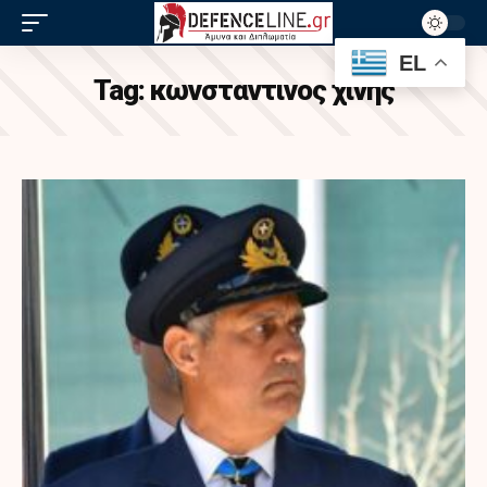
EL
Tag:
κωνσταντινος χινης