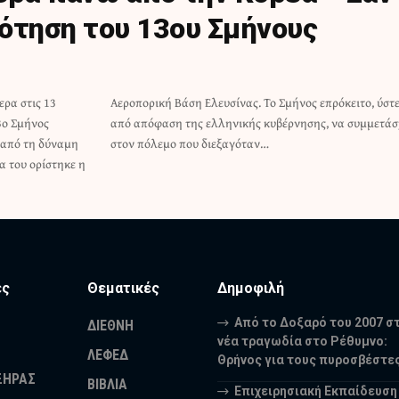
ότηση του 13ου Σμήνους
ρα στις 13
ειτο, ύστερα
3ο Σμήνος
υμμετάσχει
 από τη δύναμη
στον πόλεμο που διεξαγόταν…
α του ορίστηκε η
ες
Θεματικές
Δημοφιλή
Από το Δοξαρό του 2007 σ
ΔΙΕΘΝΗ
νέα τραγωδία στο Ρέθυμνο:
ΛΕΦΕΔ
Θρήνος για τους πυροσβέστε
ΞΗΡΑΣ
ΒΙΒΛΙΑ
Επιχειρησιακή Εκπαίδευση