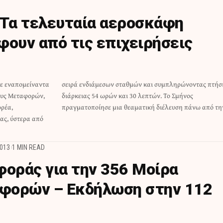
 Τα τελευταία αεροσκάφη
φουν από τις επιχειρήσεις
τε εναπομείναντα
ηρώνοντας πτήση
ους Μεταφορών,
ν. Το Σμήνος
ορέα,
πραγματοποίησε μια θεαματική διέλευση πάνω από τ
ας, ύστερα από
013
1 MIN READ
φοράς για την 356 Μοίρα
φορών – Εκδήλωση στην 112