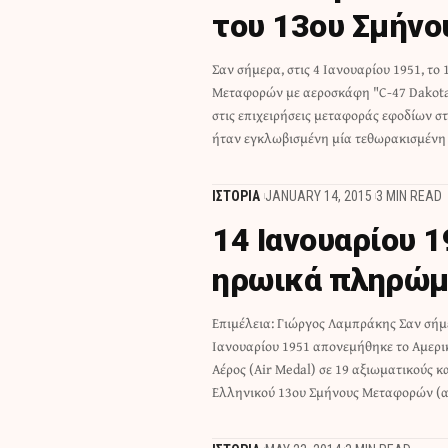
του 13ου Σμήν
Σαν σήμερα, στις 4 Ιανουαρίου 1951, το
ΕΔΩ το θέμα με την συγκρότηση του 13
Μεταφορών με αεροσκάφη "C-47 Dakota
Μεταφορών) Όπως διαβάζουμε στην επίσημ
στις επιχειρήσεις μεταφοράς εφοδίων σ
ήταν εγκλωβισμένη μία τεθωρακισμένη 
ΙΣΤΟΡΙΑ
JANUARY 14, 2015
3 MIN READ
14 Ιανουαρίου 
ηρωικά πληρώμ
Επιμέλεια: Γιώργος Λαμπράκης Σαν σήμε
Dakota") για τη συμμετοχή τους στη διάσωσ
Ιανουαρίου 1951 απονεμήθηκε το Αμερι
στο Hagaru-ri της Βορειοανατολικής Κ
Αέρος (Air Medal) σε 19 αξιωματικούς κα
Ελληνικού 13ου Σμήνους Μεταφορών (