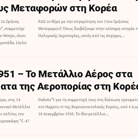
ους Μεταφορών στη Κορέα
 13ο Σμήνος
ου Σμήνους
", συμμετείχε
η ιστορία της
το Wonju, όπου
Πολεμικής Αεροπορίας, εκτός από τις άσχημες…
μονάδα. (Δείτε
1951 – To Μετάλλιο Αέρος στα
ατα της Αεροπορίας στη Κορέ
ρα, στις 14
η τραυματιών
κανικό Μετάλλιο
ορέας, από 4 έως
ι οπλίτες του
10 Δεκεμβρίου 1950. Το ίδιο μετάλλιο…
αεροσκάφη "C-47