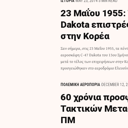
ΙΣΤΟΡΙΑ
MAY 23, 2014
3 MIN READ
23 Μαΐου 1955:
Dakota επιστρέ
στην Κορέα
Σαν σήμερα, στις 23 Μαΐου 1955, τα πέν
σειρά ενδιάμεσων σταθμών και συμπλ
αεροσκάφη C-47 Dakota του 13ου Σμήν
διάρκειας 54 ωρών και 30 λεπτώ
μετά το τέλος των επιχειρήσεων στην Κ
προσγειώθηκαν στο αεροδρόμιο Ελευσίν
ΠΟΛΕΜΙΚΗ ΑΕΡΟΠΟΡΙΑ
DECEMBER 12, 2
60 χρόνια προσ
Τακτικών Μετα
ΠΜ