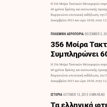
Η 356 Μοίρα Τακτικών Μεταφορών συμ
στην Αεροπορική Βάση Ελευσίνας.
60 χρόνια δράσης και κοινωνικής προσφ
περιλαμβάνει στατική έκθεση αεροσκαφών τη
διοργανώνει επετειακή εκδήλωση, την 
έκθεση φωτογραφίας, προβολή video καθώ
Δεκεμβρίου 2013 και ώρα 10:30, στην 1
ΠΟΛΕΜΙΚΗ ΑΕΡΟΠΟΡΙΑ
DECEMBER 5, 20
356 Μοίρα Τακ
Συμπληρώνει 60 
Η 356 Μοίρα Τακτικών Μεταφορών συμ
στην Αεροπορική Βάση Ελευσίνας.
60 χρόνια δράσης και κοινωνικής προσφ
περιλαμβάνει στατική έκθεση αεροσκαφών τη
διοργανώνει επετειακή εκδήλωση, την 
έκθεση φωτογραφίας, προβολή video καθώ
Δεκεμβρίου 2013 και ώρα 10:30, στην 1
ΙΣΤΟΡΙΑ
OCTOBER 13, 2013
3 MIN READ
Τα ελληνικά φτ