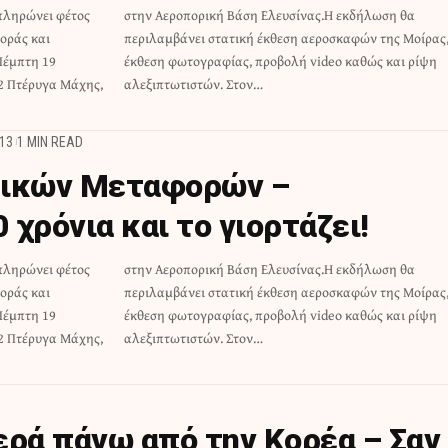
πληρώνει φέτος
Η εκδήλωση θα
οράς και
ς Μοίρας,
Πέμπτη 19
ς και ρίψη
12 Πτέρυγα Μάχης,
αλεξιπτωτιστών. Στον…
13
1 MIN READ
τικών Μεταφορών –
χρόνια και το γιορτάζει!
πληρώνει φέτος
Η εκδήλωση θα
οράς και
ς Μοίρας,
Πέμπτη 19
ς και ρίψη
12 Πτέρυγα Μάχης,
αλεξιπτωτιστών. Στον…
ερά πάνω από την Κορέα – Σαν