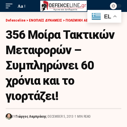
Aa
EL
Defenceline
>
ΕΝΟΠΛΕΣ ΔΥΝΑΜΕΙΣ
>
ΠΟΛΕΜΙΚΗ ΑΕΡΟΠΟΡΙΑ
>
356 ΜΟΊΡΑ ΤΑΚΤΙΚΏΝ ΜΕΤΑΦΟΡΏΝ – ΣΥΜΠΛΗΡΏΝΕΙ 60 ΧΡΌΝΙΑ ΚΑΙ ΤΟ ΓΙΟΡΤΆΖΕΙ!
356 Μοίρα Τακτικών
Μεταφορών –
Συμπληρώνει 60
χρόνια και το
γιορτάζει!
BY
Γιώργος Λαμπράκης
DECEMBER 5, 2013
1 MIN READ