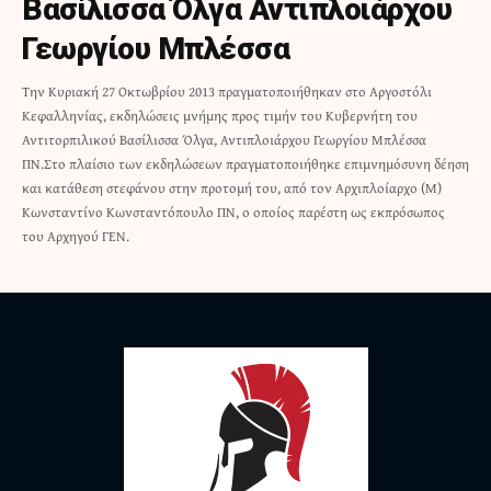
Βασίλισσα Όλγα Αντιπλοιάρχου
Γεωργίου Μπλέσσα
Την Κυριακή 27 Οκτωβρίου 2013 πραγματοποιήθηκαν στο Αργοστόλι
Κεφαλληνίας, εκδηλώσεις μνήμης προς τιμήν του Κυβερνήτη του
Αντιτορπιλικού Βασίλισσα Όλγα, Αντιπλοιάρχου Γεωργίου Μπλέσσα
ΠΝ.Στο πλαίσιο των εκδηλώσεων πραγματοποιήθηκε επιμνημόσυνη δέηση
και κατάθεση στεφάνου στην προτομή του, από τον Αρχιπλοίαρχο (Μ)
Κωνσταντίνο Κωνσταντόπουλο ΠΝ, ο οποίος παρέστη ως εκπρόσωπος
του Αρχηγού ΓΕΝ.