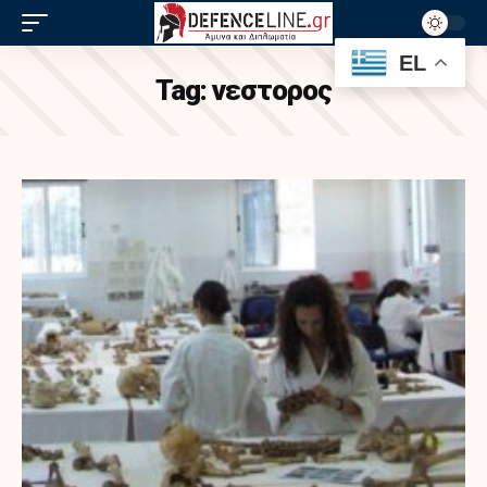
EL
Tag:
νεστορος