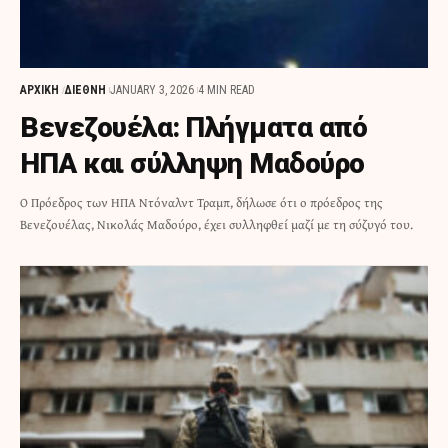
ΑΡΧΙΚΗ
ΔΙΕΘΝΗ
JANUARY 3, 2026
4 MIN READ
Βενεζουέλα: Πλήγματα από
ΗΠΑ και σύλληψη Μαδούρο
Ο Πρόεδρος των ΗΠΑ Ντόναλντ Τραμπ, δήλωσε ότι ο πρόεδρος της
Βενεζουέλας, Νικολάς Μαδούρο, έχει συλληφθεί μαζί με τη σύζυγό του.