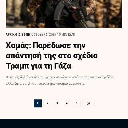
ΑΡΧΙΚΗ
ΔΙΕΘΝΗ
OCTOBER 3, 2025
10 MIN READ
Χαμάς: Παρέδωσε την
απάντησή της στο σχέδιο
Τραμπ για τη Γάζα
Η Χαμάς δηλώνει ότι συμφωνεί σε κάποια από τα σημεία του σχεδίου
αλλά ζητά να γίνουν περαιτέρω διαπραγματεύσεις.
1
2
3
4
5